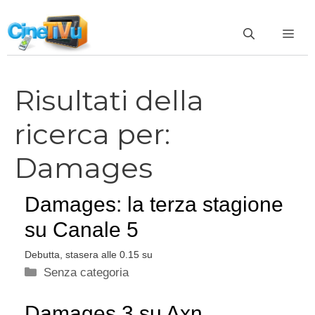
Vai
al
ME
contenuto
Risultati della
ricerca per:
Damages
Damages: la terza stagione
su Canale 5
Debutta, stasera alle 0.15 su
Categorie
Senza categoria
Damages 3 su Axn