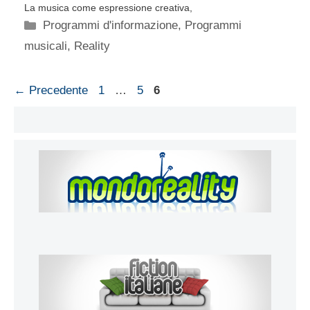
La musica come espressione creativa,
Categorie
Programmi d'informazione
,
Programmi
musicali
,
Reality
Pagina
Pagina
Pagina
←
Precedente
1
…
5
6