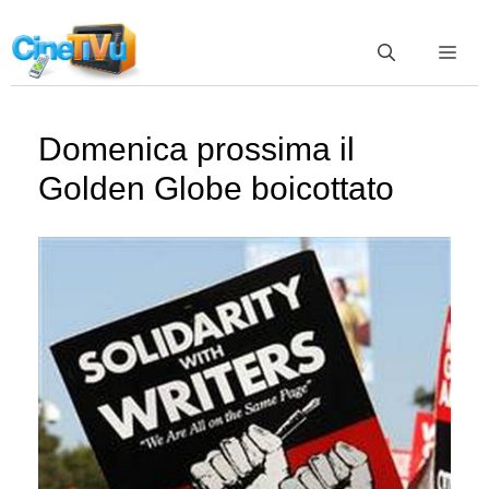
Vai
al
ME
contenuto
Domenica prossima il
Golden Globe boicottato