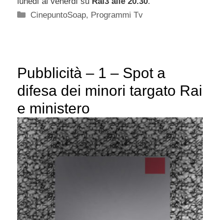
lunedì al venerdì su
Rai3 alle 20.30
.
Categorie
CinepuntoSoap
,
Programmi Tv
Pubblicità – 1 – Spot a
difesa dei minori targato Rai
e ministero