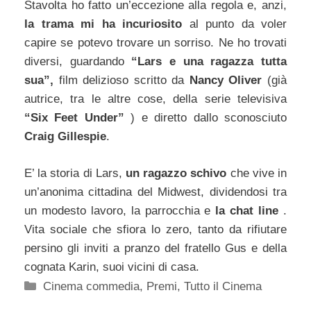
Stavolta ho fatto un’eccezione alla regola e, anzi,
la trama mi ha incuriosito
al punto da voler
capire se potevo trovare un sorriso. Ne ho trovati
diversi, guardando
“Lars e una ragazza tutta
sua”,
film delizioso scritto da
Nancy Oliver
(già
autrice, tra le altre cose, della serie televisiva
“Six Feet Under”
) e diretto dallo sconosciuto
Craig Gillespie
.
E’ la storia di Lars,
un ragazzo schivo
che vive in
un’anonima cittadina del Midwest, dividendosi tra
un modesto lavoro, la parrocchia e
la chat line
.
Vita sociale che sfiora lo zero, tanto da rifiutare
persino gli inviti a pranzo del fratello Gus e della
cognata Karin, suoi vicini di casa.
Categorie
Cinema commedia
,
Premi
,
Tutto il Cinema