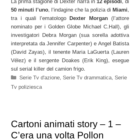
La prima stagione di Dexter narra in
12 episodi
, di
50 minuti l’uno
, l’indagine che la polizia di
Miami
,
tra i quali l’ematologo
Dexter Morgan
(l’attore
nominato per i Golden Globe Michael C.Hall), gli
investigatori Debra Morgan (sua sorella adottiva
interpretata da Jennifer Carpenter) e Angel Batista
(David Zayas), il tenente Maria LaGuerta (Lauren
Vélez) e il sergente Doakes (Erik King), esegue
sul serial killer del camion frigo.
Categorie
Serie Tv d'azione
,
Serie Tv drammatica
,
Serie
Tv poliziesca
Cartoni animati story – 1 –
C’era una volta Pollon