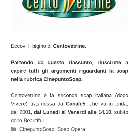
Eccovi il bigino di
Centovetrine
.
Partendo da questo riassunto, riuscirete a
capire tutti gli argomenti riguardanti la soap
nella rubrica CinepuntoSoap.
Centovetrine è la seconda soap italiana (dopo
Vivere) trasmessa da
Canale5
, che va in onda,
dal 2001,
dal Lunedì al Venerdì alle 14.10
, subito
dopo
Beautiful
.
Categorie
CinepuntoSoap
,
Soap Opera