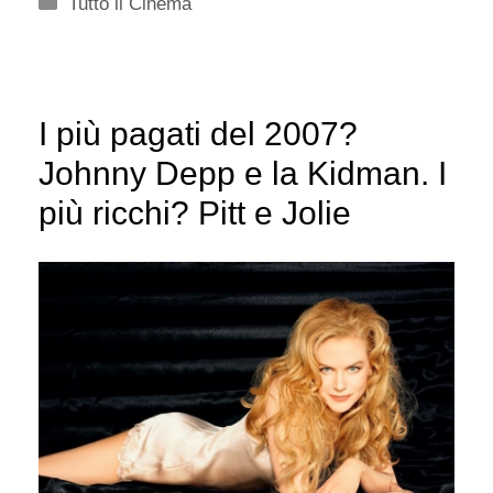
Categorie
Tutto il Cinema
I più pagati del 2007?
Johnny Depp e la Kidman. I
più ricchi? Pitt e Jolie