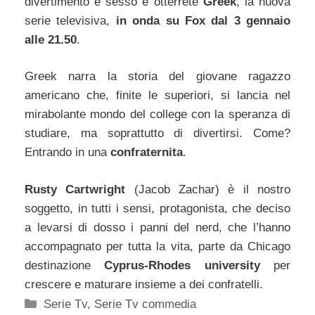
divertimento e sesso e otterrete
Greek
, la nuova
serie televisiva,
in onda su Fox dal 3 gennaio
alle 21.50
.
Greek narra la storia del giovane ragazzo
americano che, finite le superiori, si lancia nel
mirabolante mondo del college con la speranza di
studiare, ma soprattutto di divertirsi. Come?
Entrando in una
confraternita
.
Rusty Cartwright
(Jacob Zachar) è il nostro
soggetto, in tutti i sensi, protagonista, che deciso
a levarsi di dosso i panni del nerd, che l’hanno
accompagnato per tutta la vita, parte da Chicago
destinazione
Cyprus-Rhodes university
per
crescere e maturare insieme a dei confratelli.
Categorie
Serie Tv
,
Serie Tv commedia