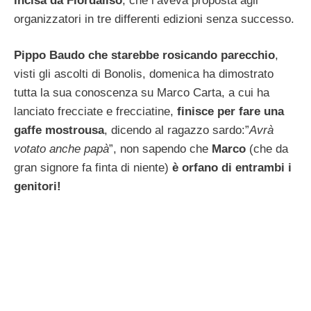
incisa da Fiordaliso
, che l’aveva proposta agli
organizzatori in tre differenti edizioni senza successo.
Pippo Baudo che starebbe rosicando parecchio
,
visti gli ascolti di Bonolis, domenica ha dimostrato
tutta la sua conoscenza su Marco Carta, a cui ha
lanciato frecciate e frecciatine,
finisce per fare una
gaffe mostrousa
, dicendo al ragazzo sardo:”
Avrà
votato anche papà
”, non sapendo che
Marco
(che da
gran signore fa finta di niente)
è orfano di entrambi i
genitori!