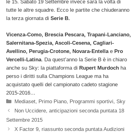
le 15. Sabato 19 Settembre invece sarà la volta di
tutte le altre squadre. Ecco le partite che chiuderanno
la terza giornata di
Serie B.
Vicenza-Como, Brescia Pescara, Trapani-Lanciano,
Salernitana-Spezia, Ascoli-Cesena, Cagliari-
Avellino, Perugia-Crotone, Novara-Entella
e
Pro
Vercelli-Latina
. Da quest’anno la Serie B è in chiaro
anche su Sky: la piattaforma di
Rupert Murdoch
ha
perso i diritti sulla Champions League ma ha
acquistato quelli del campionato cadeto stagione
2015-2016…
Categorie
Mediaset
,
Primo Piano
,
Programmi sportivi
,
Sky
Non Uccidere, anticipazioni seconda puntata 18
Settembre 2015
X Factor 9, riassunto seconda puntata Audizioni