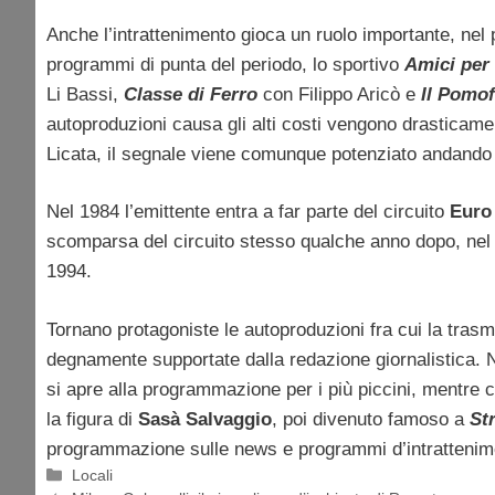
Anche l’intrattenimento gioca un ruolo importante, nel 
programmi di punta del periodo, lo sportivo
Amici per 
Li Bassi,
Classe di Ferro
con Filippo Aricò e
Il Pomof
autoproduzioni causa gli alti costi vengono drasticamen
Licata, il segnale viene comunque potenziato andando a
Nel 1984 l’emittente entra a far parte del circuito
Euro
scomparsa del circuito stesso qualche anno dopo, nel 1
1994.
Tornano protagoniste le autoproduzioni fra cui la tras
degnamente supportate dalla redazione giornalistica. 
si apre alla programmazione per i più piccini, mentr
la figura di
Sasà Salvaggio
, poi divenuto famoso a
Str
programmazione sulle news e programmi d’intrattenimen
Categorie
Locali