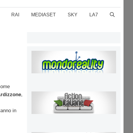
RAI
MEDIASET
SKY
LA7
 come
Ardizzone
,
vanno in