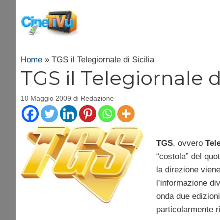
Vai
al
contenuto
Home
»
TGS il Telegiornale di Sicilia
TGS il Telegiornale di
10 Maggio 2009
di
Redazione
TGS
, ovvero
Tele
“costola” del quo
la direzione viene
l’informazione div
onda due edizion
particolarmente r