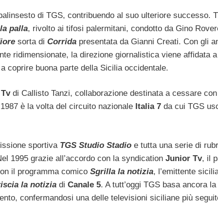
palinsesto di TGS, contribuendo al suo ulteriore successo. T
la palla
, rivolto ai tifosi palermitani, condotto da Gino Rove
iore
sorta di
Corrida
presentata da Gianni Creati. Con gli an
te ridimensionate, la direzione giornalistica viene affidata 
 coprire buona parte della Sicilia occidentale.
 Tv
di Callisto Tanzi, collaborazione destinata a cessare con
987 è la volta del circuito nazionale
Italia 7
da cui TGS usc
missione sportiva
TGS Studio Stadio
e tutta una serie di rub
Nel 1995 grazie all’accordo con la syndication
Junior Tv
, il 
e con il programma comico
Sgrilla la notizia
, l’emittente sicil
iscia la notizia
di
Canale 5
. A tutt’oggi TGS basa ancora la
to, confermandosi una delle televisioni siciliane più seguit