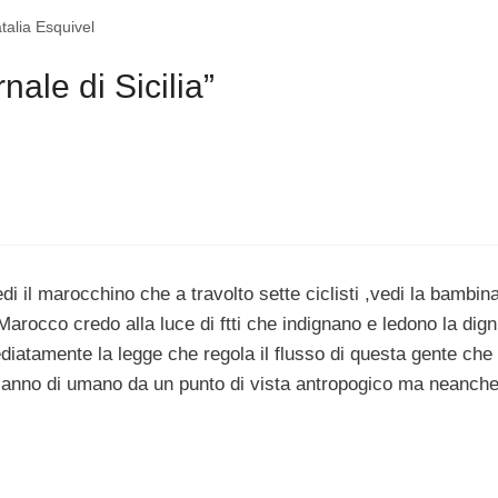
atalia Esquivel
ale di Sicilia”
edi il marocchino che a travolto sette ciclisti ,vedi la bambin
rocco credo alla luce di ftti che indignano e ledono la dign
diatamente la legge che regola il flusso di questa gente che
 anno di umano da un punto di vista antropogico ma neanch