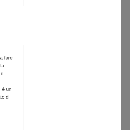
a fare
la
il
i è un
to di