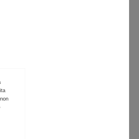
a
ita
 non
e