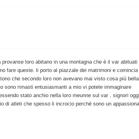
a provanse loro abitano in una montagna che è il var abituati 
 fare queste. li porto al piazzale dei matrimoni e comincia 
attono che secondo loro non avevano mai visto cosa più bella 
ino sono rimasti entusiasmanti a mio vi potete immaginare
essendo stato anchio nella loro meunne sul var . signori ogg
io di atleti che spesso li incrocio perchè sono un appassiona