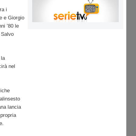
ra i
re e Giorgio
ni ’80 le
a Salvo
 la
irà nel
riche
palinsesto
iana lancia
 propria
e.