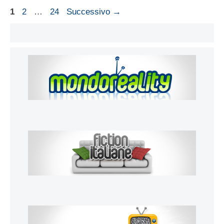
Pagina
Pagina
Pagina
1
2
…
24
Successivo
→