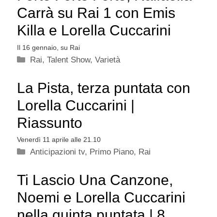
Carrà su Rai 1 con Emis
Killa e Lorella Cuccarini
Il 16 gennaio, su Rai
Categorie
Rai
,
Talent Show
,
Varietà
La Pista, terza puntata con
Lorella Cuccarini |
Riassunto
Venerdì 11 aprile alle 21.10
Categorie
Anticipazioni tv
,
Primo Piano
,
Rai
Ti Lascio Una Canzone,
Noemi e Lorella Cuccarini
nella quinta puntata | 8