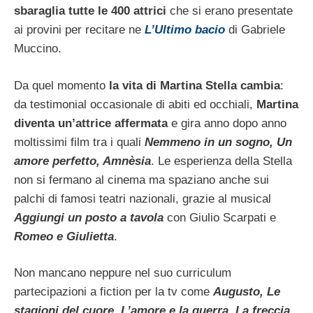
sbaraglia tutte le 400 attrici
che si erano presentate
ai provini per recitare ne
L’Ultimo bacio
di Gabriele
Muccino.
Da quel momento
la vita di Martina Stella cambia
:
da testimonial occasionale di abiti ed occhiali,
Martina
diventa un’attrice affermata
e gira anno dopo anno
moltissimi film tra i quali
Nemmeno in un sogno, Un
amore perfetto, Amnèsia
. Le esperienza della Stella
non si fermano al cinema ma spaziano anche sui
palchi di famosi teatri nazionali, grazie al musical
Aggiungi un posto a tavola
con Giulio Scarpati e
Romeo e Giulietta
.
Non mancano neppure nel suo curriculum
partecipazioni a fiction per la tv come
Augusto, Le
stagioni del cuore, L’amore e la guerra, La freccia