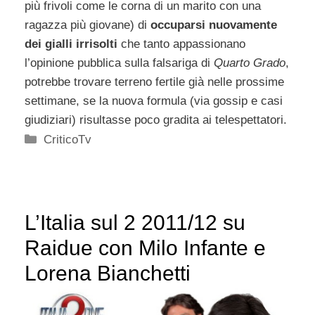
più frivoli come le corna di un marito con una
ragazza più giovane) di
occuparsi nuovamente
dei gialli irrisolti
che tanto appassionano
l’opinione pubblica sulla falsariga di
Quarto Grado
,
potrebbe trovare terreno fertile già nelle prossime
settimane, se la nuova formula (via gossip e casi
giudiziari) risultasse poco gradita ai telespettatori.
Categorie
CriticoTv
L’Italia sul 2 2011/12 su
Raidue con Milo Infante e
Lorena Bianchetti