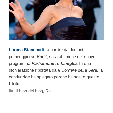
Lorena Bianchetti
, a partire da domani
pomeriggio su
Rai 2,
sarà al timone del nuovo
programma
Parliamone in famiglia
. In una
dichiarazione riportata da
Il Corriere della Sera
, la
conduttrice ha spiegato perché ha scelto questo
titolo
.
Categorie
Il blob dei blog
,
Rai