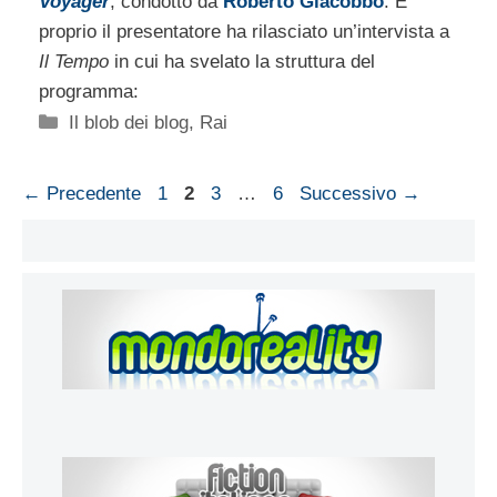
Voyager
, condotto da
Roberto Giacobbo
. E
proprio il presentatore ha rilasciato un’intervista a
Il Tempo
in cui ha svelato la struttura del
programma:
Categorie
Il blob dei blog
,
Rai
Pagina
Pagina
Pagina
Pagina
←
Precedente
1
2
3
…
6
Successivo
→