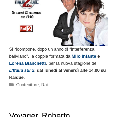
Si ricompone, dopo un anno di “interferenza
baliviano”, la coppia formata da
Milo Infante
e
Lorena Bianchetti
, per la nuova stagione de
L’Italia sul 2
,
dal lunedì al venerdì alle 14.00 su
Raidue.
Categorie
Contenitore
,
Rai
Voyager, Roberto