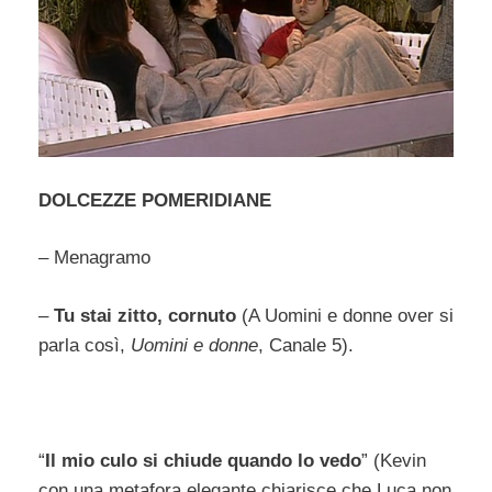
DOLCEZZE POMERIDIANE
– Menagramo
–
Tu stai zitto, cornuto
(A Uomini e donne over si
parla così,
Uomini e donne
, Canale 5).
“
Il mio culo si chiude quando lo vedo
” (Kevin
con una metafora elegante chiarisce che Luca non