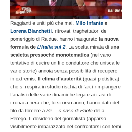
Raggianti e uniti più che mai,
Milo Infante
e
Lorena Bianchetti
, ritrovati traghettatori del
pomeriggio di Raidue, hanno inaugurato
la nuova
formula de
L’Italia sul 2
. La scelta mirata di
una
scaletta pressochè monotematica
(nel vano
tentativo di cucire un filo conduttore che unisca le
varie storie) annoia senza possibilità di recupero
in extremis.
Il clima d’austerità
(quasi pietistica)
che si respira in studio rischia di farci rimpiangere
l’analisi delle varie dinamiche legate ai casi di
cronaca nera che, lo scorso anno, hanno dato del
filo da torcere a
Se… a casa di Paola
della
Perego. Il desiderio del giornalista (apparso
visibilmente imbarazzato nel confrontarsi con temi