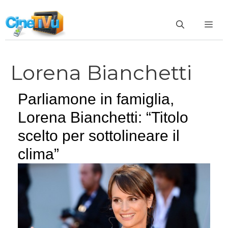
Vai
al
ME
contenuto
Lorena Bianchetti
Parliamone in famiglia,
Lorena Bianchetti: “Titolo
scelto per sottolineare il
clima”