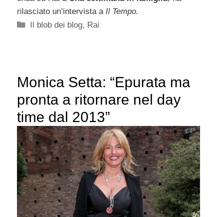
rilasciato un’intervista a
Il Tempo.
Categorie
Il blob dei blog
,
Rai
Monica Setta: “Epurata ma
pronta a ritornare nel day
time dal 2013”