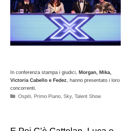
In conferenza stampa i giudici,
Morgan, Mika,
Victoria Cabello e Fedez
, hanno presentato i loro
concorrenti.
Categorie
Ospiti
,
Primo Piano
,
Sky
,
Talent Show
E Poi C’è Cattelan, Luca e