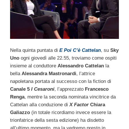
Nella quinta puntata di
E Poi C’è Cattelan
, su
Sky
Uno
ogni giovedì alle 22.55, troviamo come ospiti
insieme al conduttore
Alessandro Cattelan
la
bella
Alessandra Mastronardi
, l’attrice
napoletana portata al successo con la fiction di
Canale 5
I Cesaroni
, l’apprezzato
Francesco
Renga
, mentre la seconda nominata vincitrice da
Cattelan alla conduzione di
X Factor
Chiara
Galiazzo
(in totale ricordiamo invece essere la
trionfatrice della sesta edizione) ha disdetto
all’ultimo momento, ma la vedremo presto in