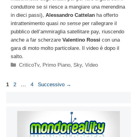
conduttore se si riesce a mangiare una merendina
in dieci passi),
Alessandro Cattelan
ha offerto
intrattenimento quasi
no sense
per rallegrare il
pubblico dell’ammiraglia satellitare pay, riuscendo
anche a far scherzare
Valentino Rossi
con una
gara di moto molto particolare. Il video è dopo il
salto.
Categorie
CriticoTv
,
Primo Piano
,
Sky
,
Video
Pagina
Pagina
Pagina
1
2
…
4
Successivo
→