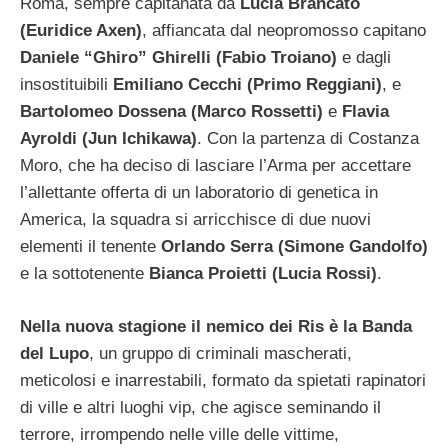
Roma, sempre capitanata da
Lucia Brancato
(Euridice Axen)
, affiancata dal neopromosso capitano
Daniele “Ghiro” Ghirelli (Fabio Troiano)
e dagli
insostituibili
Emiliano Cecchi (Primo Reggiani)
, e
Bartolomeo Dossena (Marco Rossetti)
e
Flavia
Ayroldi (Jun Ichikawa)
. Con la partenza di Costanza
Moro, che ha deciso di lasciare l’Arma per accettare
l’allettante offerta di un laboratorio di genetica in
America, la squadra si arricchisce di due nuovi
elementi il tenente
Orlando Serra (Simone Gandolfo)
e la sottotenente
Bianca Proietti (Lucia Rossi)
.
Nella nuova stagione il nemico dei Ris è la Banda
del Lupo
, un gruppo di criminali mascherati,
meticolosi e inarrestabili, formato da spietati rapinatori
di ville e altri luoghi vip, che agisce seminando il
terrore, irrompendo nelle ville delle vittime,