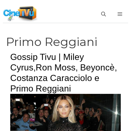
Vai
al
ME
contenuto
Primo Reggiani
Gossip Tivu | Miley
Cyrus,Ron Moss, Beyoncè,
Costanza Caracciolo e
Primo Reggiani