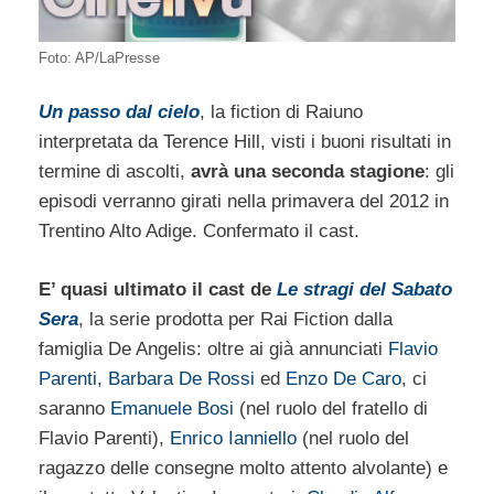
Foto: AP/LaPresse
Un passo dal cielo
, la fiction di Raiuno
interpretata da Terence Hill, visti i buoni risultati in
termine di ascolti,
avrà una seconda stagione
: gli
episodi verranno girati nella primavera del 2012 in
Trentino Alto Adige. Confermato il cast.
E’ quasi ultimato il cast de
Le stragi del Sabato
Sera
, la serie prodotta per Rai Fiction dalla
famiglia De Angelis: oltre ai già annunciati
Flavio
Parenti
,
Barbara De Rossi
ed
Enzo De Caro
, ci
saranno
Emanuele Bosi
(nel ruolo del fratello di
Flavio Parenti),
Enrico Ianniello
(nel ruolo del
ragazzo delle consegne molto attento alvolante) e