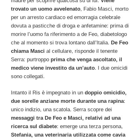
madre per scoprire qualcosa su di lui.
Viene
trovato un uomo avvelenato
, Fabio Masci, morto
per un arresto cardiaco ed emorragia celebrale
dovuta a pasticche di droga e anfetamine: prima di
morire l’uomo fa riferimento a de Feo, diabetologo
che al momento si trova lontano dall’Italia.
De Feo
chiama Masci
al cellulare, risponde il tenente
Serra: purtroppo
prima che venga ascoltato, il
medico viene investito da un’auto
. I due omicidi
sono collegati.
Intanto il Ris è impegnato in un
doppio omicidio,
due sorelle anziane morte durante una rapina
:
unico indizio, una scatola. Serra scopre dei
messaggi tra De Feo e Masci, relativi ad una
ricerca sul diabete
: emerge una terza persona,
Stefania, una veterinaria utilizzata come cavia