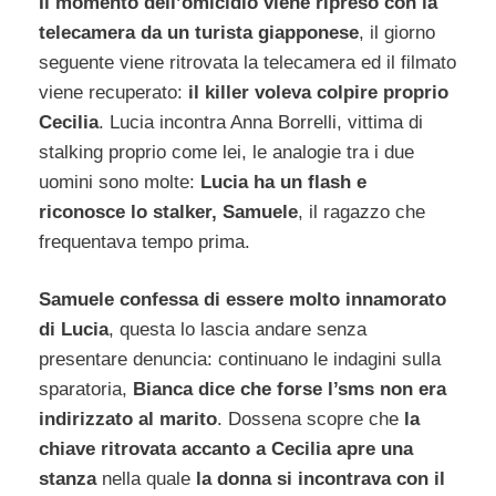
Il momento dell’omicidio viene ripreso con la
telecamera da un turista giapponese
, il giorno
seguente viene ritrovata la telecamera ed il filmato
viene recuperato:
il killer voleva colpire proprio
Cecilia
. Lucia incontra Anna Borrelli, vittima di
stalking proprio come lei, le analogie tra i due
uomini sono molte:
Lucia ha un flash e
riconosce lo stalker, Samuele
, il ragazzo che
frequentava tempo prima.
Samuele confessa di essere molto innamorato
di Lucia
, questa lo lascia andare senza
presentare denuncia: continuano le indagini sulla
sparatoria,
Bianca dice che forse l’sms non era
indirizzato al marito
. Dossena scopre che
la
chiave ritrovata accanto a Cecilia apre una
stanza
nella quale
la donna si incontrava con il