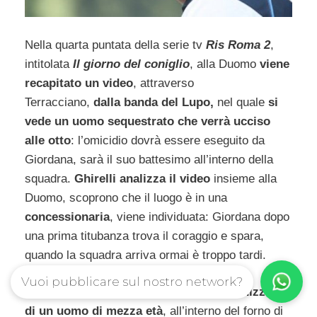
Nella quarta puntata della serie tv
Ris Roma 2
,
intitolata
Il giorno del coniglio
, alla Duomo
viene
recapitato un video
, attraverso
Terracciano,
dalla banda del Lupo,
nel quale
si
vede un uomo sequestrato che verrà ucciso
alle otto
: l’omicidio dovrà essere eseguito da
Giordana, sarà il suo battesimo all’interno della
squadra.
Ghirelli analizza il video
insieme alla
Duomo, scoprono che il luogo è in una
concessionaria
, viene individuata: Giordana dopo
una prima titubanza trova il coraggio e spara,
quando la squadra arriva ormai è troppo tardi.
Vuoi pubblicare sul nostro network?
Intanto
viene rinvenuto una testa carbonizzata
di un uomo di mezza età
, all’interno del forno di