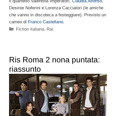
il quartetto Valentina Imperatori,
Claudia Alfonso
,
Desiree Noferini e Lorenza Cacciatori (le amiche
che vanno in discoteca a festeggiare). Previsto un
cameo di
Franco Castellano
.
Categorie
Fiction italiana
,
Rai
Ris Roma 2 nona puntata:
riassunto