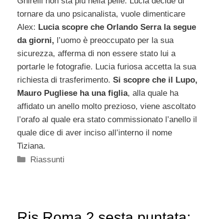
Ghirelli non sta più nella pelle. Lucia decide di
tornare da uno psicanalista, vuole dimenticare
Alex:
Lucia scopre che Orlando Serra la segue
da giorni,
l’uomo è preoccupato per la sua
sicurezza, afferma di non essere stato lui a
portarle le fotografie. Lucia furiosa accetta la sua
richiesta di trasferimento.
Si scopre che il Lupo,
Mauro Pugliese ha una figlia
, alla quale ha
affidato un anello molto prezioso, viene ascoltato
l’orafo al quale era stato commissionato l’anello il
quale dice di aver inciso all’interno il nome
Tiziana.
Categorie
Riassunti
Ris Roma 2 sesta puntata: