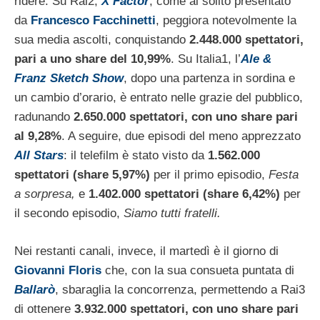
ridere. Su Rai2,
X Factor
, come al solito presentato
da
Francesco Facchinetti
, peggiora notevolmente la
sua media ascolti, conquistando
2.448.000 spettatori,
pari a uno share del 10,99%
. Su Italia1, l’
Ale &
Franz Sketch Show
, dopo una partenza in sordina e
un cambio d’orario, è entrato nelle grazie del pubblico,
radunando
2.650.000 spettatori, con uno share pari
al 9,28%
. A seguire, due episodi del meno apprezzato
All Stars
: il telefilm è stato visto da
1.562.000
spettatori (share 5,97%)
per il primo episodio,
Festa
a sorpresa,
e
1.402.000 spettatori (share 6,42%)
per
il secondo episodio,
Siamo tutti fratelli.
Nei restanti canali, invece, il martedì è il giorno di
Giovanni Floris
che, con la sua consueta puntata di
Ballarò
, sbaraglia la concorrenza, permettendo a Rai3
di ottenere
3.932.000 spettatori, con uno share pari