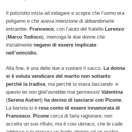
Il poliziotto inizia ad indagare e scopre che l’uomo era
poligamo e che aveva intenzione di abbandonarle
entrambe.
Francesco
, con l’aiuto del fratello
Lorenzo
(
Marco Todisco
), interroga le due donne che
inizialmente
negano di essere implicate
nell’omicidio.
Alla fine, è una delle due a vuotare il sacco.
La donna
si è voluta vendicare del marito non soltanto
perchè la tradiva
, ma perchè la stava lasciando e
questo lei non gliel’avrebbe mai permesso!
Valentina
(
Serena Autieri
)
ha deciso di lasciarsi con Picone.
La barista si è
resa conto di essere innamorata di
Francesco
.
Picone
cerca di farla ragionare, non
accetta un suo rifiuto, ma è cosi ubriaco, che le cade
addosso e le procura un livido attorno ad un occhio.