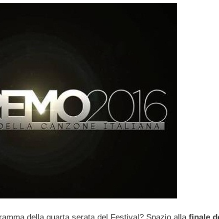
gramma della quarta serata del Festival?
Spazio alla
finale 