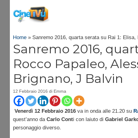
Vai
al
contenuto
Home
»
Sanremo 2016, quarta serata su Rai 1: Elisa
Sanremo 2016, quarta 
Rocco Papaleo, Ale
Brignano, J Balvin
12 Febbraio 2016
di
Emma
Venerdì 12 Febbraio 2016
va in onda alle 21.20 su
R
quest’anno da
Carlo Cont
i con laiuto di
Gabriel Garko
personaggio diverso.