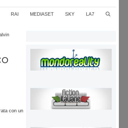
RAI
MEDIASET
SKY
LA7
alvin
co
erata con un