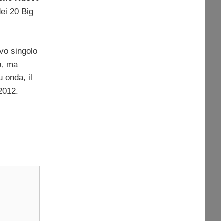
dei 20 Big
ovo singolo
,
ma
 onda, il
 2012.