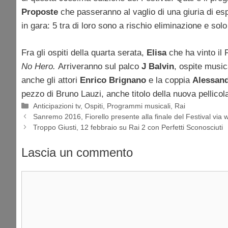
Proposte
che passeranno al vaglio di una giuria di espe
in gara: 5 tra di loro sono a rischio eliminazione e sol
Fra gli ospiti della quarta serata,
Elisa
che ha vinto il 
No Hero.
Arriveranno sul palco
J Balvin
, ospite music
anche gli attori
Enrico Brignano
e la coppia
Alessan
pezzo di Bruno Lauzi, anche titolo della nuova pellicol
Categorie
Anticipazioni tv
,
Ospiti
,
Programmi musicali
,
Rai
Sanremo 2016, Fiorello presente alla finale del Festival via
Troppo Giusti, 12 febbraio su Rai 2 con Perfetti Sconosciuti
Lascia un commento
Commento