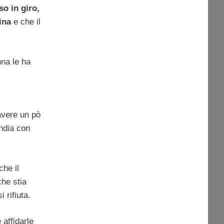
o in giro,
ina
e che il
nna le ha
avere un pò
India con
che il
he stia
 rifiuta.
 affidarle