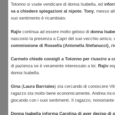
Totonno si vuole vendicare di donna Isabella, ed i
nfor
va a chiedere spiegazioni al nipote
.
Tony
, messo all
suo sentimento è ricambiato.
Rajiv
continua ad essere molto geloso di
donna Isabe
nascosto la presenza a Capri del suo vecchio amico, c
commissione di Rossella (Antonella Stefanucci), rie
Carmelo chiede consigli a Totonno per riuscire a 
di pazienza se è veramente interessato a lei.
Rajiv
esp
donna Isabella.
Gina
(
Laura Barriales
) sta cercando di conoscere Vit
ragazzo sta molto bene economicamente. Andrea incont
giocando con i suoi sentimenti. Il ragazzo, nonostante t
Donna Isabella informa Carolina di aver deciso di p