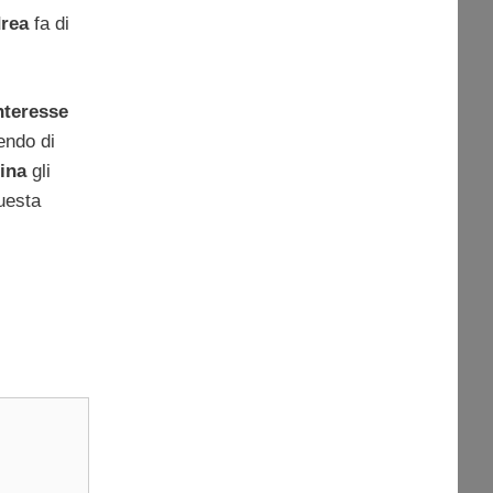
ndrea
fa di
nteresse
endo di
ina
gli
uesta