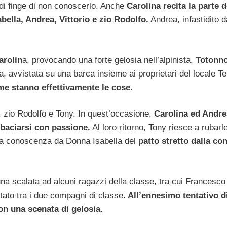
ndi finge di non conoscerlo. Anche
Carolina recita la parte d
bella, Andrea, Vittorio e zio Rodolfo.
Andrea, infastidito 
arolin
a, provocando una forte gelosia nell’alpinista.
Totonn
na, avvistata su una barca insieme ai proprietari del locale T
me stanno effettivamente le cose.
a, zio Rodolfo e Tony. In quest’occasione,
Carolina ed Andre
 baciarsi con passione.
Al loro ritorno, Tony riesce a rubarl
 a conoscenza da Donna Isabella del
patto stretto dalla co
una scalata ad alcuni ragazzi della classe, tra cui Francesco
stato tra i due compagni di classe.
All’ennesimo tentativo d
on una scenata di gelosia.