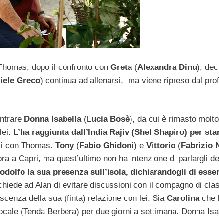
 Thomas, dopo il confronto con
Greta
(
Alexandra Dinu
), dec
iele Greco
) continua ad allenarsi, ma viene ripreso dal pro
ontrare
Donna Isabella
(
Lucia Bosè
), da cui è rimasto molto
lei.
L’ha raggiunta dall’India Rajiv (Shel Shapiro) per star
si con Thomas.
Tony
(
Fabio Ghidoni
) e
Vittorio
(
Fabrizio 
ra a Capri, ma quest’ultimo non ha intenzione di parlargli de
odolfo la sua presenza sull’isola, dichiarandogli di esser
hiede ad Alan di evitare discussioni con il compagno di cla
scenza della sua (finta) relazione con lei. Sia
Carolina
che
 locale (Tenda Berbera) per due giorni a settimana. Donna Isa