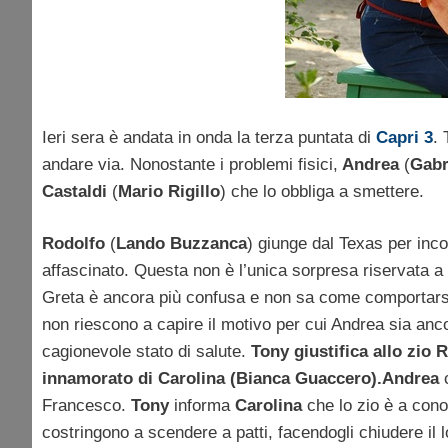
Ieri sera è andata in onda la terza puntata di
Capri 3
.
andare via. Nonostante i problemi fisici,
Andrea
(
Gabr
Castaldi
(
Mario Rigillo
) che lo obbliga a smettere.
Rodolfo
(
Lando Buzzanca
) giunge dal Texas per inc
affascinato. Questa non è l’unica sorpresa riservata a 
Greta è ancora più confusa e non sa come comportar
non riescono a capire il motivo per cui Andrea sia anco
cagionevole stato di salute.
Tony giustifica allo zio R
innamorato di Carolina (Bianca Guaccero).
Andrea
c
Francesco.
Tony
informa
Carolina
che lo zio è a cono
costringono a scendere a patti, facendogli chiudere il