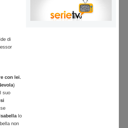
ide di
fessor
e con lei.
Nevola
)
l suo
si
sse
Isabella
lo
bella non