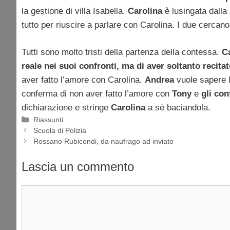
la gestione di villa Isabella.
Carolina
è lusingata dall
tutto per riuscire a parlare con Carolina. I due cercano d
Tutti sono molto tristi della partenza della contessa.
Ca
reale nei suoi confronti, ma di aver soltanto recit
aver fatto l’amore con Carolina.
Andrea
vuole sapere l
conferma di non aver fatto l’amore con
Tony
e
gli con
dichiarazione e stringe
Carolina
a sè baciandola.
Categorie
Riassunti
Scuola di Polizia
Rossano Rubicondi, da naufrago ad inviato
Lascia un commento
Commento