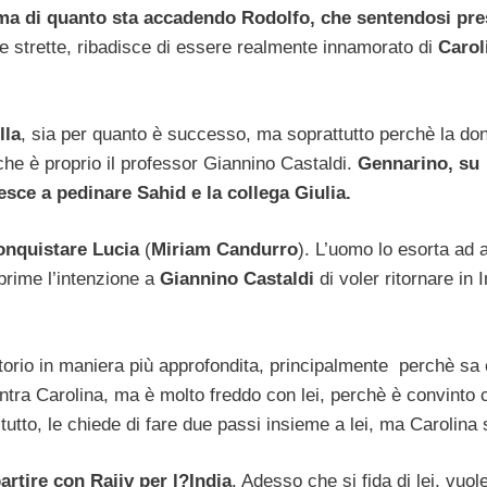
ma di quanto sta accadendo Rodolfo, che sentendosi pres
e strette, ribadisce di essere realmente innamorato di
Carol
lla
, sia per quanto è successo, ma soprattutto perchè la do
he è proprio il professor Giannino Castaldi.
Gennarino, su
sce a pedinare Sahid e la collega Giulia.
conquistare Lucia
(
Miriam Candurro
). L’uomo lo esorta ad 
rime l’intenzione a
Giannino Castaldi
di voler ritornare in 
torio in maniera più approfondita, principalmente perchè sa 
ra Carolina, ma è molto freddo con lei, perchè è convinto c
utto, le chiede di fare due passi insieme a lei, ma Carolina si
artire con Rajiv per l?India
. Adesso che si fida di lei, vuole