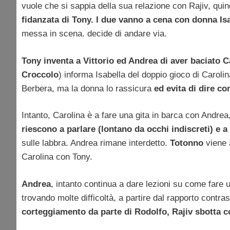
vuole che si sappia della sua relazione con Rajiv, qui
fidanzata di Tony. I due vanno a cena con donna Isa
messa in scena. decide di andare via.
Tony inventa a Vittorio ed Andrea di aver baciato C
Croccolo
) informa Isabella del doppio gioco di Caroli
Berbera, ma la donna lo rassicura
ed evita di dire co
Intanto, Carolina è a fare una gita in barca con Andre
riescono a parlare (lontano da occhi indiscreti) e a
sulle labbra. Andrea rimane interdetto.
Totonno
viene
Carolina con Tony.
Andrea
, intanto continua a dare lezioni su come fare 
trovando molte difficoltà, a partire dal rapporto contra
corteggiamento da parte di Rodolfo, Rajiv sbotta c