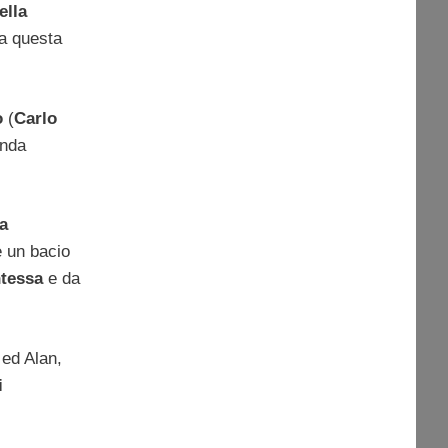
ella
da questa
o
(
Carlo
enda
a
e un bacio
ntessa
e da
 ed Alan,
i