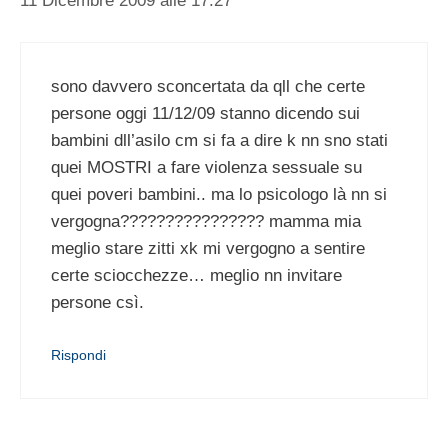
11 Dicembre 2009 alle 17:27
sono davvero sconcertata da qll che certe
persone oggi 11/12/09 stanno dicendo sui
bambini dll’asilo cm si fa a dire k nn sno stati
quei MOSTRI a fare violenza sessuale su
quei poveri bambini.. ma lo psicologo là nn si
vergogna???????????????? mamma mia
meglio stare zitti xk mi vergogno a sentire
certe sciocchezze… meglio nn invitare
persone csì.
Rispondi