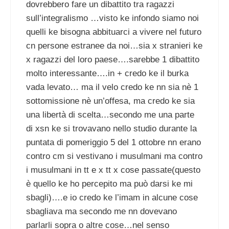
dovrebbero fare un dibattito tra ragazzi
sull’integralismo …visto ke infondo siamo noi
quelli ke bisogna abbituarci a vivere nel futuro
cn persone estranee da noi…sia x stranieri ke
x ragazzi del loro paese….sarebbe 1 dibattito
molto interessante….in + credo ke il burka
vada levato… ma il velo credo ke nn sia nè 1
sottomissione nè un’offesa, ma credo ke sia
una libertà di scelta…secondo me una parte
di xsn ke si trovavano nello studio durante la
puntata di pomeriggio 5 del 1 ottobre nn erano
contro cm si vestivano i musulmani ma contro
i musulmani in tt e x tt x cose passate(questo
è quello ke ho percepito ma può darsi ke mi
sbagli)….e io credo ke l’imam in alcune cose
sbagliava ma secondo me nn dovevano
parlarli sopra o altre cose…nel senso