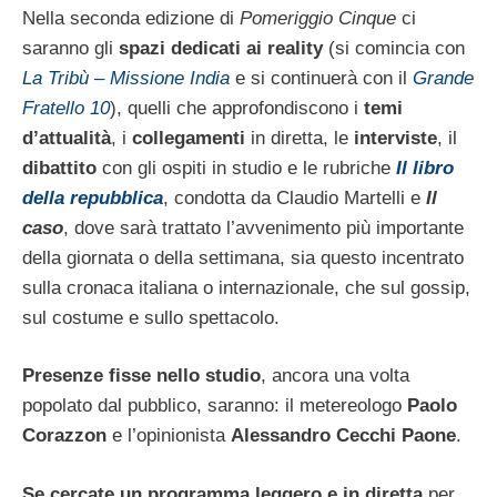
Nella seconda edizione di
Pomeriggio Cinque
ci
saranno gli
spazi dedicati ai reality
(si comincia con
La Tribù – Missione India
e si continuerà con il
Grande
Fratello 10
), quelli che approfondiscono i
temi
d’attualità
, i
collegamenti
in diretta, le
interviste
, il
dibattito
con gli ospiti in studio e le rubriche
Il libro
della repubblica
, condotta da Claudio Martelli e
Il
caso
, dove sarà trattato l’avvenimento più importante
della giornata o della settimana, sia questo incentrato
sulla cronaca italiana o internazionale, che sul gossip,
sul costume e sullo spettacolo.
Presenze fisse nello studio
, ancora una volta
popolato dal pubblico, saranno: il metereologo
Paolo
Corazzon
e l’opinionista
Alessandro Cecchi Paone
.
Se cercate un programma leggero e in diretta
per