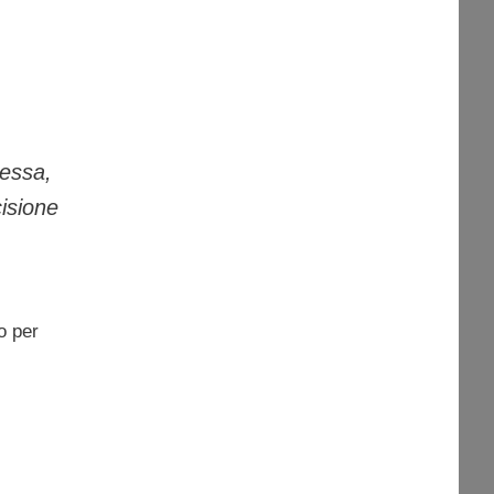
tessa,
isione
o per