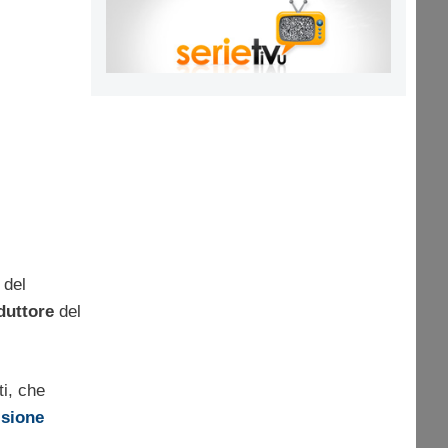
 del
duttore
del
i, che
isione