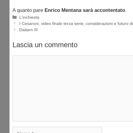
A quanto pare
Enrico Mentana sarà accontentato
.
Categorie
L'inchiesta
I Cesaroni, video finale terza serie, considerazioni e futuro
Daitarn III
Lascia un commento
Commento
Nome