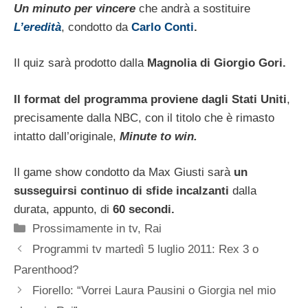
Un minuto per vincere
che andrà a sostituire
L’eredità
, condotto da
Carlo Conti
.
Il quiz sarà prodotto dalla
Magnolia di Giorgio Gori.
Il format del programma proviene dagli Stati Uniti
,
precisamente dalla NBC, con il titolo che è rimasto
intatto dall’originale,
Minute to win.
Il game show condotto da Max Giusti sarà
un
susseguirsi continuo di sfide incalzanti
dalla
durata, appunto, di
60 secondi.
Categorie
Prossimamente in tv
,
Rai
Programmi tv martedì 5 luglio 2011: Rex 3 o
Parenthood?
Fiorello: “Vorrei Laura Pausini o Giorgia nel mio