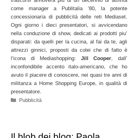
trascorsi annovera più di un decennio di attività
come manager a Publitalia ’80, la potente
concessionaria di pubblicità delle reti Mediaset.
Ogni giorno i dieci presentatori, si avvicendano
nella conduzione di show, dedicati ai prodotti piu’
disparati: da quelli per la cucina, al fai da te, agli
attrezzi ginnici, proposti da colei che di fatto è
l’icona di Mediashopping:
Jill Cooper
, dall’
inconfondibile accento italo-americano, che ho
avuto il piacere di conoscere, nei quasi tre anni di
militanza a Home Shopping Europe, in qualità di
presentatore.
Categorie
Pubblicità
Il blob dei blog: Paola