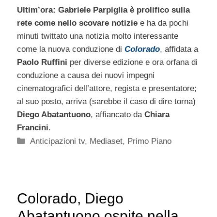
Ultim’ora: Gabriele Parpiglia è prolifico sulla
rete come nello scovare notizie
e ha da pochi
minuti twittato una notizia molto interessante
come la nuova conduzione di
Colorado
, affidata a
Paolo Ruffini
per diverse edizione e ora orfana di
conduzione a causa dei nuovi impegni
cinematografici dell’attore, regista e presentatore;
al suo posto, arriva (sarebbe il caso di dire torna)
Diego Abatantuono
, affiancato da
Chiara
Francini
.
Categorie
Anticipazioni tv
,
Mediaset
,
Primo Piano
Colorado, Diego
Abatantuono ospite nella