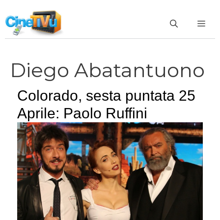
Vai
al
ME
contenuto
Diego Abatantuono
Colorado, sesta puntata 25
Aprile: Paolo Ruffini