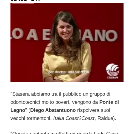
“Stasera abbiamo tra il pubblico un gruppo di
odontotecnici molto poveri, vengono da
Ponte di
Legno
” (
Diego Abatantuono
rispolvera suoi
vecchi tormentoni,
Italia Coast2Coast
, Raidue).
“Questa cantante in effetti mi ricorda Lady Gaga,