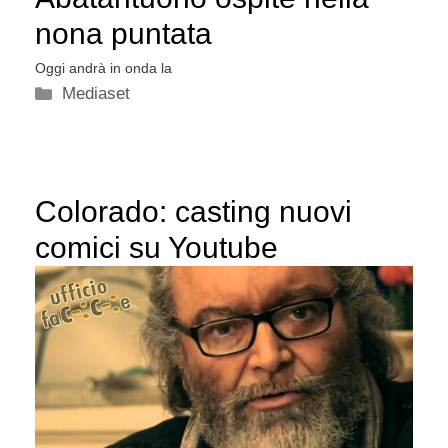
nona puntata
Oggi andrà in onda la
Categorie
Mediaset
Colorado: casting nuovi
comici su Youtube