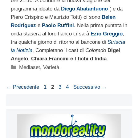
ore 21.10. A condurre la nuova stagione del
programma ideato da
Diego Abatantuono
( e da
Piero Crispino e Maurizio Totti) ci sono
Belen
Rodriguez
e
Paolo Ruffini
. Nella prima puntata in
onda stasera al loro fianco ci sarà
Ezio Greggio
,
tra qualche giorno di ritorno al bancone di
Striscia
la Notizia
. Completano il cast di
Colorado
Digei
Angelo, Chiara Francini e I fichi d’India
.
Categorie
Mediaset
,
Varietà
Pagina
Pagina
Pagina
Pagina
←
Precedente
1
2
3
4
Successivo
→