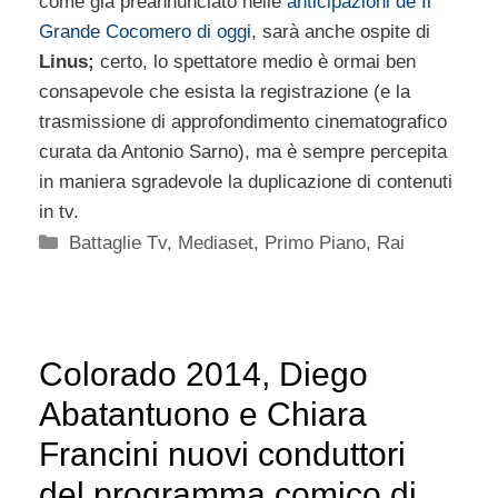
come già preannunciato nelle
anticipazioni de Il
Grande Cocomero di oggi
, sarà anche ospite di
Linus;
certo, lo spettatore medio è ormai ben
consapevole che esista la registrazione (e la
trasmissione di approfondimento cinematografico
curata da Antonio Sarno), ma è sempre percepita
in maniera sgradevole la duplicazione di contenuti
in tv.
Categorie
Battaglie Tv
,
Mediaset
,
Primo Piano
,
Rai
Colorado 2014, Diego
Abatantuono e Chiara
Francini nuovi conduttori
del programma comico di