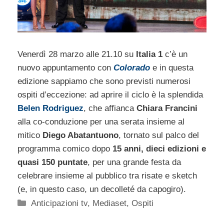
Venerdì 28 marzo alle 21.10 su
Italia 1
c’è un
nuovo appuntamento con
Colorado
e in questa
edizione sappiamo che sono previsti numerosi
ospiti d’eccezione: ad aprire il ciclo è la splendida
Belen Rodriguez
, che affianca
Chiara Francini
alla co-conduzione per una serata insieme al
mitico
Diego Abatantuono
, tornato sul palco del
programma comico dopo
15 anni, dieci edizioni e
quasi 150 puntate
, per una grande festa da
celebrare insieme al pubblico tra risate e sketch
(e, in questo caso, un decolleté da capogiro).
Categorie
Anticipazioni tv
,
Mediaset
,
Ospiti