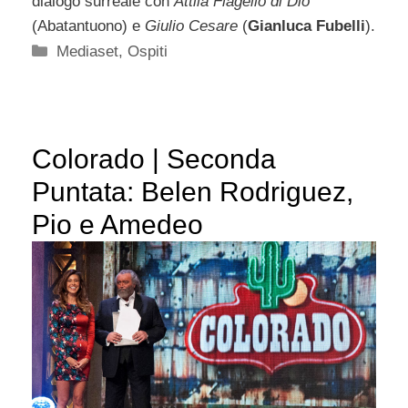
dialogo surreale con
Attila Flagello di Dio
(Abatantuono) e
Giulio Cesare
(
Gianluca Fubelli
).
Categorie
Mediaset
,
Ospiti
Colorado | Seconda
Puntata: Belen Rodriguez,
Pio e Amedeo