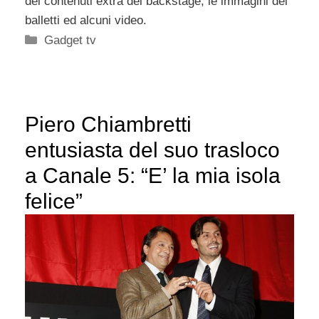
dei contenuti extra del backstage, le immagini dei
balletti ed alcuni video.
Categorie
Gadget tv
Piero Chiambretti
entusiasta del suo trasloco
a Canale 5: “E’ la mia isola
felice”