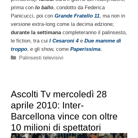
prima con
Io ballo
, condotto da Federica
Panicucci, poi con
Grande Fratello 11
, ma non in
versione extra-long come la decima edzione;
durante la settimana
completeranno il palinsesto,
le fiction, tra cui
I Cesaroni 4
e
Due mamme di
troppo
, e gli show, come
Paperissima
.
Categorie
Palinsesti televisivi
Ascolti Tv mercoledì 28
aprile 2010: Inter-
Barcellona vince con oltre
10 milioni di spettatori