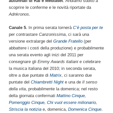
autunnali di Rai e Mediaset
. Andiamo subito a
scoprire le conferme e le novità riportate da
Adnkronos
.
Canale 5
. In prima serata tornerà
C’è posta per te
per contrastare
Canzonissima
, ci sarà una
versione extralarge del
Grande Fratello
(per
abbattere i costi della produzione) e probabilmente
una serata evento agli inizi del 2011 per
consegnare gli
Emmy Awards italiani
e celebrare
la musica italiana del 2010; in seconda serata,
oltre a due puntate di
Matrix
, ci saranno due
puntate del
Chiambretti Night
e una de
Il senso
della vita
, probabilmente la domenica; nel resto
della giornata confermati
Mattino Cinque
,
Pomeriggio Cinque
,
Chi vuol essere milionario
,
Striscia la notizia
e, domenica,
Domenica Cinque
.