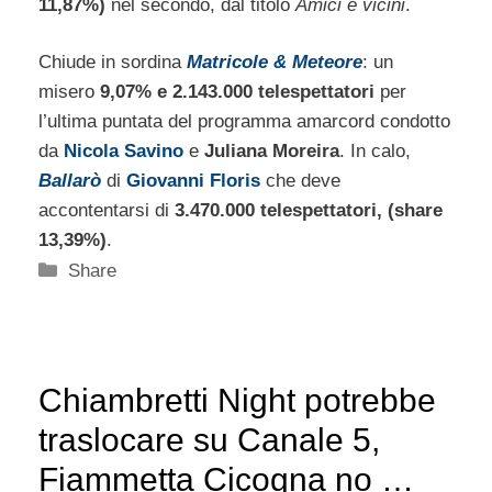
11,87%)
nel secondo, dal titolo
Amici e vicini
.
Chiude in sordina
Matricole & Meteore
: un
misero
9,07% e 2.143.000 telespettatori
per
l’ultima puntata del programma amarcord condotto
da
Nicola Savino
e
Juliana Moreira
. In calo,
Ballarò
di
Giovanni Floris
che deve
accontentarsi di
3.470.000 telespettatori, (share
13,39%)
.
Categorie
Share
Chiambretti Night potrebbe
traslocare su Canale 5,
Fiammetta Cicogna no …