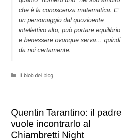
quanto “numero uno” nel suo ambito
che è la conoscenza matematica. E’
un personaggio dal quozioente
intellettivo alto, può portare equilibrio
e benessere ovunque serva… quindi
da noi certamente.
Categorie
Il blob dei blog
Quentin Tarantino: il padre
vuole incontrarlo al
Chiambretti Night