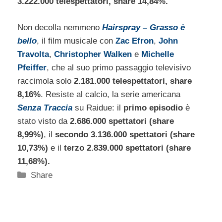
3.222.000 telespettatori, share 14,84%.
Non decolla nemmeno
Hairspray – Grasso è
bello
, il film musicale con
Zac Efron
,
John
Travolta
,
Christopher Walken
e
Michelle
Pfeiffer
, che al suo primo passaggio televisivo
raccimola solo
2.181.000 telespettatori, share
8,16%
. Resiste al calcio, la serie americana
Senza Traccia
su Raidue: il
primo episodio
è
stato visto da
2.686.000 spettatori (share
8,99%)
, il
secondo 3.136.000 spettatori (share
10,73%)
e il
terzo 2.839.000 spettatori (share
11,68%).
Categorie
Share