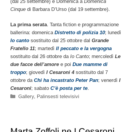
(dal 25 settembre) e Domenica a
Domenica
Cinque
di Barbara D’Urso (dal 19 settembre).
La prima serata
. Tanta fiction e programmazione
ballerina: domenica
Distretto di polizia 10
; lunedì
Io canto
sostituito dal 25 ottobre dal
Grande
Fratello 11
; martedì
Il peccato e la vergogna
sostituito dal 26 ottobre da
Io Canto
; mercoledì
Le
due facce dell’amore
e poi
Due mamme di
troppo
; giovedì
I Cesaroni 4
sostituito dal 7
ottobre da
Chi ha incastrato Peter Pan
; venerdì
I
Cesaroni
; sabato
C’è posta per te
.
Categorie
Gallery
,
Palinsesti televisivi
Marta Zoffoli ne I Cesaroni