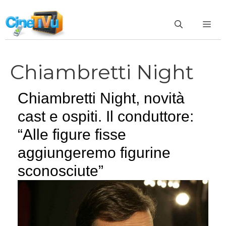
Vai
al
ME
contenuto
Chiambretti Night
Chiambretti Night, novità
cast e ospiti. Il conduttore:
“Alle figure fisse
aggiungeremo figurine
sconosciute”