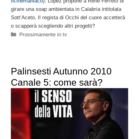
Ilcinemaniaco
): Lopez propone a Renè Ferretti di
girare una soap ambientata in Calabria intitolata
Sott’Aceto. Il regista di Occhi del cuore accetterà
o scapperà scegliendo altri progetti?
Categorie
Prossimamente in tv
Palinsesti Autunno 2010
Canale 5: come sarà?