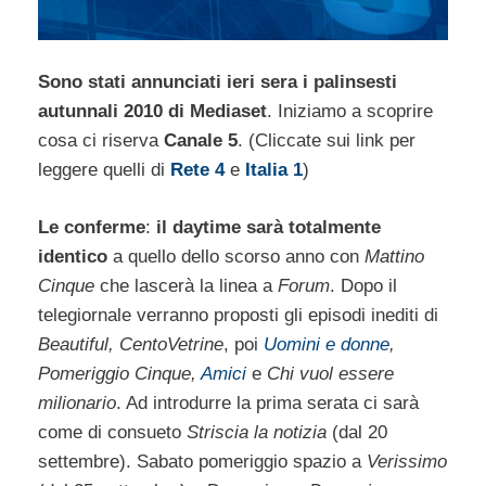
Sono stati annunciati ieri sera i palinsesti
autunnali 2010 di Mediaset
. Iniziamo a scoprire
cosa ci riserva
Canale 5
. (Cliccate sui link per
leggere quelli di
Rete 4
e
Italia 1
)
Le conferme
:
il daytime sarà totalmente
identico
a quello dello scorso anno con
Mattino
Cinque
che lascerà la linea a
Forum
. Dopo il
telegiornale verranno proposti gli episodi inediti di
Beautiful, CentoVetrine
, poi
Uomini e donne
,
Pomeriggio Cinque,
Amici
e
Chi vuol essere
milionario
. Ad introdurre la prima serata ci sarà
come di consueto
Striscia la notizia
(dal 20
settembre). Sabato pomeriggio spazio a
Verissimo