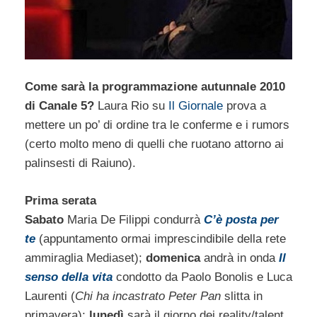
Come sarà la programmazione autunnale 2010
di Canale 5?
Laura Rio su
Il Giornale
prova a
mettere un po’ di ordine tra le conferme e i rumors
(certo molto meno di quelli che ruotano attorno ai
palinsesti di Raiuno).
Prima serata
Sabato
Maria De Filippi condurrà
C’è posta per
te
(appuntamento ormai imprescindibile della rete
ammiraglia Mediaset);
domenica
andrà in onda
Il
senso della vita
condotto da Paolo Bonolis e Luca
Laurenti (
Chi ha incastrato Peter Pan
slitta in
primavera);
lunedì
sarà il giorno dei reality/talent,