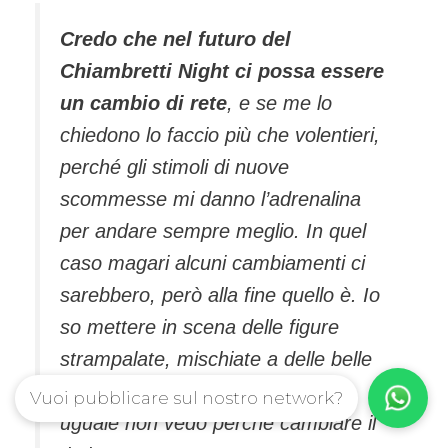
Credo che nel futuro del
Chiambretti Night ci possa essere
un cambio di rete
, e se me lo
chiedono lo faccio più che volentieri,
perché gli stimoli di nuove
scommesse mi danno l’adrenalina
per andare sempre meglio. In quel
caso magari alcuni cambiamenti ci
sarebbero, però alla fine quello è. Io
so mettere in scena delle figure
strampalate, mischiate a delle belle
interviste. Se il contenuto rimane
Vuoi pubblicare sul nostro network?
uguale non vedo perché cambiare il