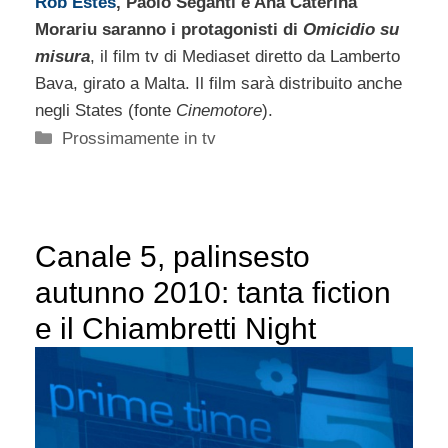
Rob Estes
, Paolo Seganti e Ana Caterina
Morariu saranno i protagonisti di
Omicidio su
misura
, il film tv di Mediaset diretto da Lamberto
Bava, girato a Malta. Il film sarà distribuito anche
negli States (fonte
Cinemotore
).
Categorie
Prossimamente in tv
Canale 5, palinsesto
autunno 2010: tanta fiction
e il Chiambretti Night