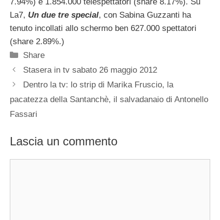
7.94%) e 1.854.000 telespettatori (share 8.17%). Su
La7,
Un due tre special
, con Sabina Guzzanti ha
tenuto incollati allo schermo ben 627.000 spettatori
(share 2.89%.)
Categorie
Share
Stasera in tv sabato 26 maggio 2012
Dentro la tv: lo strip di Marika Fruscio, la
pacatezza della Santanchè, il salvadanaio di Antonello
Fassari
Lascia un commento
Commento