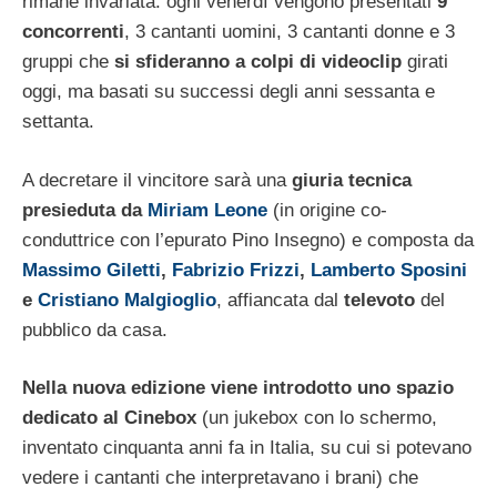
rimane invariata: ogni venerdì vengono presentati
9
concorrenti
, 3 cantanti uomini, 3 cantanti donne e 3
gruppi che
si sfideranno a colpi di videoclip
girati
oggi, ma basati su successi degli anni sessanta e
settanta.
A decretare il vincitore sarà una
giuria tecnica
presieduta da
Miriam Leone
(in origine co-
conduttrice con l’epurato Pino Insegno) e composta da
Massimo Giletti
,
Fabrizio Frizzi
,
Lamberto Sposini
e
Cristiano Malgioglio
, affiancata dal
televoto
del
pubblico da casa.
Nella nuova edizione viene introdotto uno spazio
dedicato al Cinebox
(un jukebox con lo schermo,
inventato cinquanta anni fa in Italia, su cui si potevano
vedere i cantanti che interpretavano i brani) che