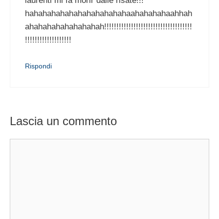
laurenti mi fa morir dalle risate!!!
hahahahahahahahahahahahaahahahahaahhah
ahahahahahahahahah!!!!!!!!!!!!!!!!!!!!!!!!!!!!!!!!!!!!
!!!!!!!!!!!!!!!!!!!
Rispondi
Lascia un commento
Commento