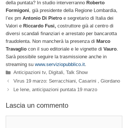
della puntata? In studio interverranno
Roberto
Formigoni
, già presidente della Regione Lombardia,
l’ex pm
Antonio Di Pietro
e segretario di Italia dei
Valori e
Riccardo Fusi,
costruttore già al centro di
diversi scandali finanziari e arrestato per bancarotta
fraudolenta. Non mancherà la presenza di
Marco
Travaglio
con il suo editoriale e le vignette di
Vauro
.
Sarà possibile seguire la trasmissione anche in
streaming su
www.serviziopubblico.it
.
Categorie
Anticipazioni tv
,
Digitali
,
Talk Show
Virus 19 marzo: Serracchiani, Casarini , Giordano
Le Iene, anticipazioni puntata 19 marzo
Lascia un commento
Commento