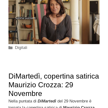
Categorie
Digitali
DiMartedì, copertina satirica
Maurizio Crozza: 29
Novembre
Nella puntata di
DiMartedì
del 29 Novembre è
tornata la copertina satirica di
Maurizio Crozza
,