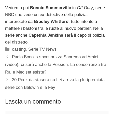
Vedremo poi
Bonnie Sommerville
in
Off Duty
, serie
NBC che vede un ex detective della polizia,
interpretato da
Bradley Whitford
, tutto intento a
mettere i bastoni tra le ruote al nuovo partner. Nella
serie anche
Capethia Jenkins
sarà il capo di polizia
del distretto.
Categorie
casting
,
Serie TV News
Paolo Bonolis sponsorizza Sanremo ad Amici
(video): ci sarà anche la Pession. La concorrenza tra
Rai e Mediset esiste?
30 Rock da stasera su Lei arriva la pluripremiata
serie con Baldwin e la Fey
Lascia un commento
Commento