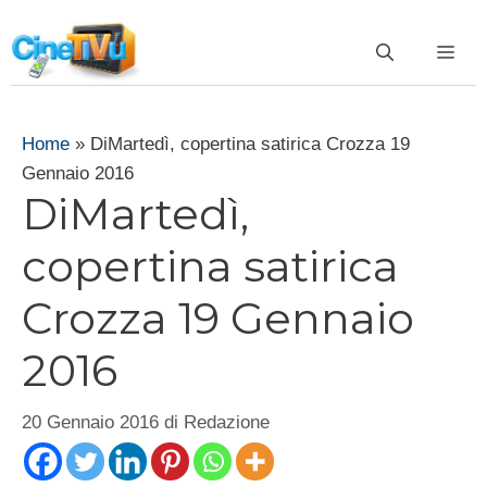
Vai
al
ME
contenuto
Home
»
DiMartedì, copertina satirica Crozza 19
Gennaio 2016
DiMartedì,
copertina satirica
Crozza 19 Gennaio
2016
20 Gennaio 2016
di
Redazione