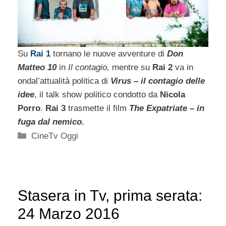
Su
Rai 1
tornano le nuove avventure di
Don
Matteo 10
in
Il contagio,
mentre su
Rai 2
va in
ondal’attualità politica di
Virus – il contagio delle
idee
, il talk show politico condotto da
Nicola
Porro
.
Rai 3
trasmette il film
The Expatriate – in
fuga dal nemico.
Categorie
CineTv Oggi
Stasera in Tv, prima serata:
24 Marzo 2016