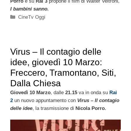
Porro
e su
Rai 3
propone il film di Walter Veltroni,
I bambini sanno.
Categorie
CineTv Oggi
Virus – Il contagio delle
idee, giovedì 10 Marzo:
Freccero, Tramontano, Siti,
Dalla Chiesa
Giovedì 10 Marzo
, dalle
21.15
va in onda su
Rai
2
un nuovo appuntamento con
Virus – Il contagio
delle idee
, la trasmissione di
Nicola Porro.