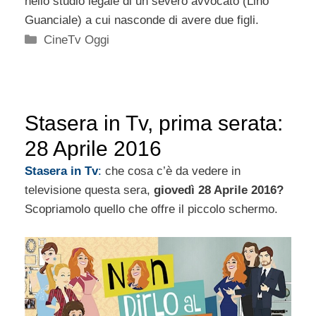
nello studio legale di un severo avvocato (Lino
Guanciale) a cui nasconde di avere due figli.
Categorie
CineTv Oggi
Stasera in Tv, prima serata:
28 Aprile 2016
Stasera in Tv
:
che cosa c’è da vedere in
televisione questa sera,
giovedì 28 Aprile 2016?
Scopriamolo quello che offre il piccolo schermo.