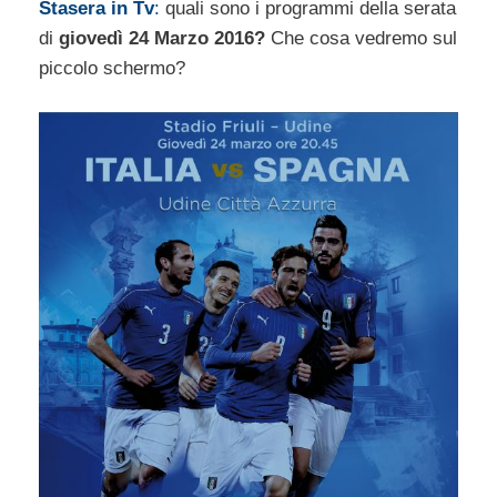
Stasera in Tv
:
quali sono i programmi della serata
di
giovedì 24 Marzo 2016?
Che cosa vedremo sul
piccolo schermo?