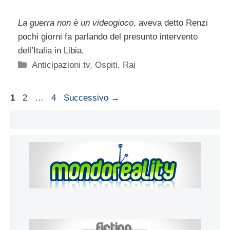
La guerra non è un videogioco
, aveva detto Renzi
pochi giorni fa parlando del presunto intervento
dell’Italia in Libia.
Categorie
Anticipazioni tv
,
Ospiti
,
Rai
Pagina
Pagina
Pagina
1
2
…
4
Successivo
→