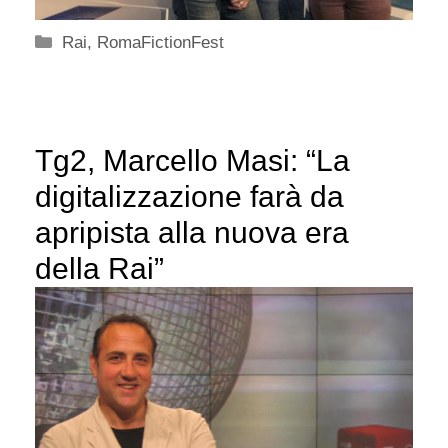
Categorie
Rai
,
RomaFictionFest
Tg2, Marcello Masi: “La
digitalizzazione farà da
apripista alla nuova era
della Rai”