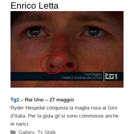
Enrico Letta
Tg1
– Rai Uno – 27 maggio
Ryder Hesjedal conquista la maglia rosa al Giro
d’Italia. Per la gioia gli si sono commosse anche
le narici.
Categorie
Gallery
,
Tv Stalk