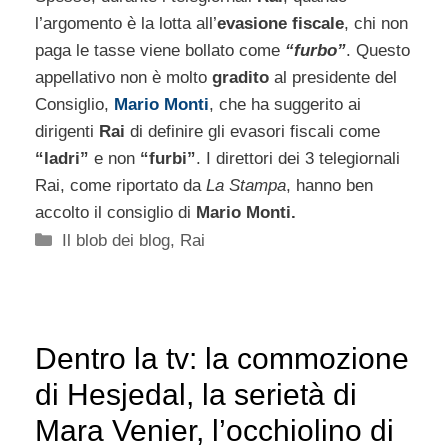
l’argomento è la lotta all’
evasione fiscale
, chi non
paga le tasse viene bollato come
“furbo”
. Questo
appellativo non è molto
gradito
al presidente del
Consiglio,
Mario Monti
, che ha suggerito ai
dirigenti
Rai
di definire gli evasori fiscali come
“ladri”
e non
“furbi”
. I direttori dei 3 telegiornali
Rai, come riportato da
La Stampa
, hanno ben
accolto il consiglio di
Mario Monti.
Categorie
Il blob dei blog
,
Rai
Dentro la tv: la commozione
di Hesjedal, la serietà di
Mara Venier, l’occhiolino di