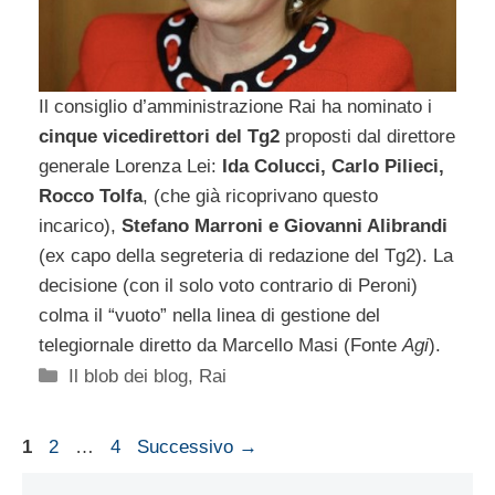
Il consiglio d’amministrazione Rai ha nominato i
cinque vicedirettori del Tg2
proposti dal direttore
generale Lorenza Lei:
Ida Colucci, Carlo Pilieci,
Rocco Tolfa
, (che già ricoprivano questo
incarico),
Stefano Marroni e Giovanni Alibrandi
(ex capo della segreteria di redazione del Tg2). La
decisione (con il solo voto contrario di Peroni)
colma il “vuoto” nella linea di gestione del
telegiornale diretto da Marcello Masi (Fonte
Agi
).
Categorie
Il blob dei blog
,
Rai
Pagina
Pagina
Pagina
1
2
…
4
Successivo
→