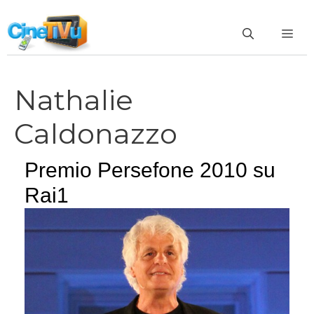
Vai
al
ME
contenuto
Nathalie
Caldonazzo
Premio Persefone 2010 su
Rai1