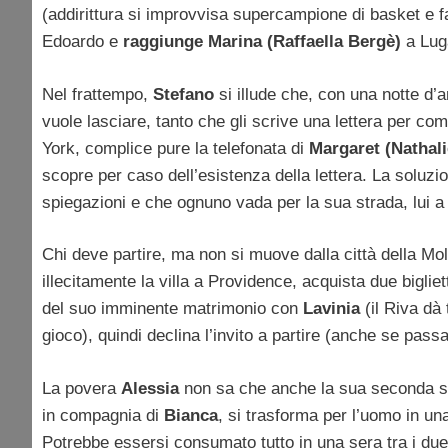
(addirittura si improvvisa supercampione di basket e 
Edoardo e
raggiunge Marina (Raffaella Bergè)
a Lug
Nel frattempo,
Stefano
si illude che, con una notte d
vuole lasciare, tanto che gli scrive una lettera per co
York, complice pure la telefonata di
Margaret (Nathal
scopre per caso dell’esistenza della lettera. La soluzi
spiegazioni e che ognuno vada per la sua strada, lui a 
Chi deve partire, ma non si muove dalla città della Mo
illecitamente la villa a Providence, acquista due biglie
del suo imminente matrimonio con
Lavinia
(il Riva dà 
gioco), quindi declina l’invito a partire (anche se passa 
La povera
Alessia
non sa che anche la sua seconda s
in compagnia di
Bianca
, si trasforma per l’uomo in un
Potrebbe essersi consumato tutto in una sera tra i du