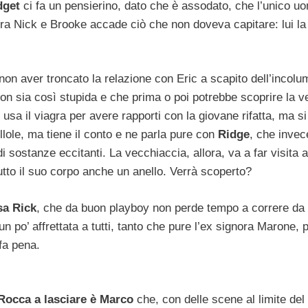
dget
ci fa un pensierino, dato che è assodato, che l’unico uo
fra Nick e Brooke accade ciò che non doveva capitare: lui la
 non aver troncato la relazione con Eric a scapito dell’incolum
on sia così stupida e che prima o poi potrebbe scoprire la ve
usa il viagra per avere rapporti con la giovane rifatta, ma s
llole, ma tiene il conto e ne parla pure con
Ridge
, che invec
 sostanze eccitanti. La vecchiaccia, allora, va a far visita
 tutto il suo corpo anche un anello. Verrà scoperto?
sa Rick
, che da buon playboy non perde tempo a correre da 
n po’ affrettata a tutti, tanto che pure l’ex signora Marone, 
fa pena.
 Rocca a lasciare è Marco
che, con delle scene al limite del