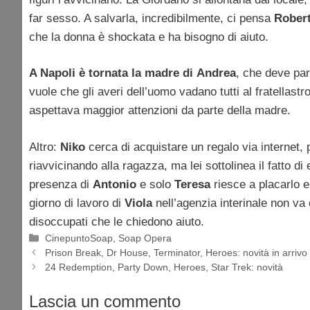
far sesso. A salvarla, incredibilmente, ci pensa
Robert
che la donna è shockata e ha bisogno di aiuto.
A Napoli è tornata la madre di
Andrea
, che deve par
vuole che gli averi dell’uomo vadano tutti al fratellastr
aspettava maggior attenzioni da parte della madre.
Altro:
Niko
cerca di acquistare un regalo via internet,
riavvicinando alla ragazza, ma lei sottolinea il fatto d
presenza di
Antonio
e solo
Teresa
riesce a placarlo e
giorno di lavoro di
Viola
nell’agenzia interinale non va
disoccupati che le chiedono aiuto.
Categorie
CinepuntoSoap
,
Soap Opera
Prison Break, Dr House, Terminator, Heroes: novità in arrivo
24 Redemption, Party Down, Heroes, Star Trek: novità
Lascia un commento