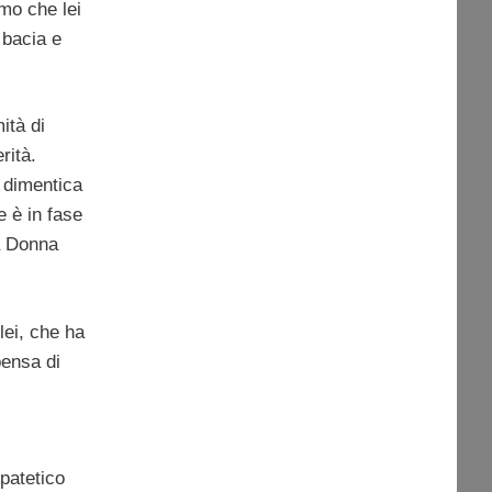
mo che lei
 bacia e
ità di
rità.
i dimentica
e è in fase
 a Donna
lei, che ha
pensa di
 patetico