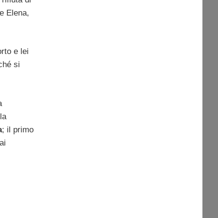
e Elena,
rto e lei
ché si
a
la
a
; il primo
ai