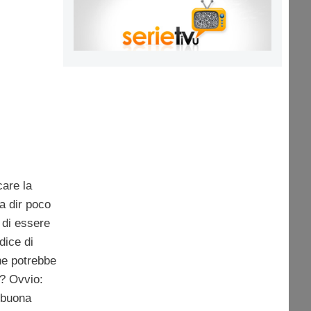
care la
a dir poco
i di essere
dice di
che potrebbe
k? Ovvio:
 buona