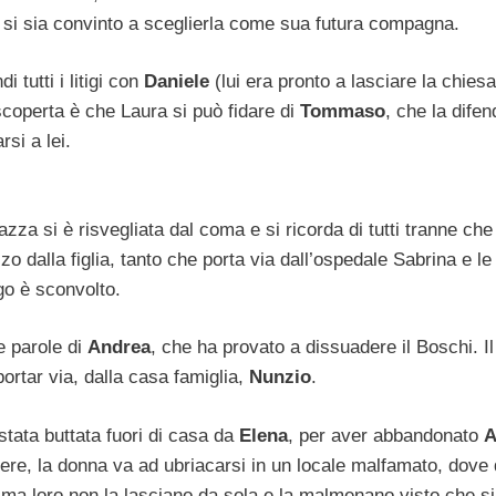
 si sia convinto a sceglierla come sua futura compagna.
i tutti i litigi con
Daniele
(lui era pronto a lasciare la chiesa,
è scoperta è che Laura si può fidare di
Tommaso
, che la dife
rsi a lei.
gazza si è risvegliata dal coma e si ricorda di tutti tranne che 
zzo dalla figlia, tanto che porta via dall’ospedale Sabrina e le
go è sconvolto.
e parole di
Andrea
, che ha provato a dissuadere il Boschi. I
ortar via, dalla casa famiglia,
Nunzio
.
stata buttata fuori di casa da
Elena
, per aver abbandonato
A
ere, la donna va ad ubriacarsi in un locale malfamato, dove 
, ma loro non la lasciano da sola e la malmenano visto che si r