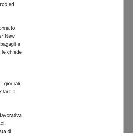
arco ed
donna lo
per New
 bagagli e
 le chiede
i giornali,
stare al
 lavorativa
ci.
sta di