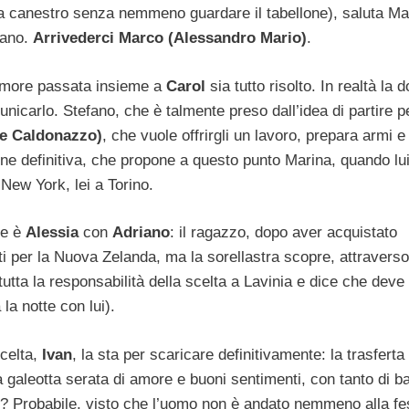
fa canestro senza nemmeno guardare il tabellone), saluta M
ano.
Arrivederci Marco (Alessandro Mario)
.
’amore passata insieme a
Carol
sia tutto risolto. In realtà la 
municarlo. Stefano, che è talmente preso dall’idea di partire 
ie Caldonazzo)
, che vuole offrirgli un lavoro, prepara armi e
one definitiva, che propone a questo punto Marina, quando lui
New York, lei a Torino.
le è
Alessia
con
Adriano
: il ragazzo, dopo aver acquistato
tti per la Nuova Zelanda, ma la sorellastra scopre, attraverso 
tutta la responsabilità della scelta a Lavinia e dice che deve 
la notte con lui).
celta,
Ivan
, la sta per scaricare definitivamente: la trasferta
a galeotta serata di amore e buoni sentimenti, con tanto di ba
e? Probabile, visto che l’uomo non è andato nemmeno alla fe