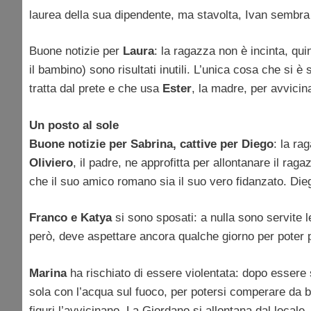
laurea della sua dipendente, ma stavolta, Ivan sembra
Buone notizie per
Laura
: la ragazza non è incinta, quind
il bambino) sono risultati inutili. L’unica cosa che si 
tratta dal prete e che usa
Ester
, la madre, per avvicina
Un posto al sole
Buone notizie per Sabrina, cattive per Diego
: la ra
Oliviero
, il padre, ne approfitta per allontanare il raga
che il suo amico romano sia il suo vero fidanzato. Die
Franco e Katya
si sono sposati: a nulla sono servite l
però, deve aspettare ancora qualche giorno per poter p
Marina
ha rischiato di essere violentata: dopo essere 
sola con l’acqua sul fuoco, per potersi comperare da b
figuri l’avvicinano. La Giordano si allontana dal locale