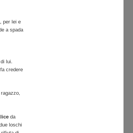
 per lei e
nde a spada
di lui.
 fa credere
l ragazzo,
lice
da
due loschi
ifiuta di