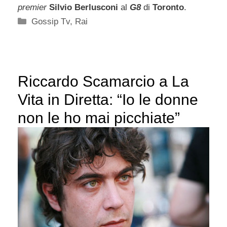
premier
Silvio Berlusconi
al
G8
di
Toronto
.
Categorie
Gossip Tv
,
Rai
Riccardo Scamarcio a La
Vita in Diretta: “Io le donne
non le ho mai picchiate”