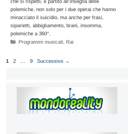
che si rispetti, è partito all’insegna delle
polemiche, non solo per i due operai che hanno
minacciato il suicidio, ma anche per frasi,
siparietti, abbigliamento, brani, insomma,
polemiche a 360°.
Categorie
Programmi musicali
,
Rai
Pagina
Pagina
Pagina
1
2
…
9
Successivo
→