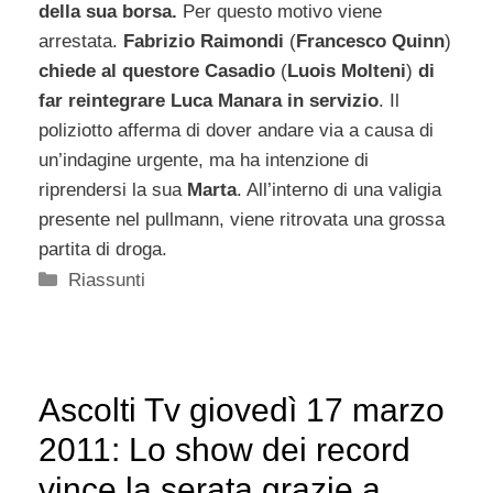
della sua borsa.
Per questo motivo viene
arrestata.
Fabrizio Raimondi
(
Francesco Quinn
)
chiede al questore Casadio
(
Luois Molteni
)
di
far reintegrare Luca Manara in servizio
. Il
poliziotto afferma di dover andare via a causa di
un’indagine urgente, ma ha intenzione di
riprendersi la sua
Marta
. All’interno di una valigia
presente nel pullmann, viene ritrovata una grossa
partita di droga.
Categorie
Riassunti
Ascolti Tv giovedì 17 marzo
2011: Lo show dei record
vince la serata grazie a