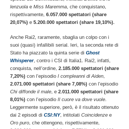
lenzuola
e
Miss Maremma
, che conquistano,
rispettivamente,
6.057.000 spettatori (share
20,07%)
e
5.200.000 spettatori (share 19,10%).
Anche Rai2, raramente, sbaglia un colpo con i
suoi (quasi) infallibili serial. Ieri, la seconda rete di
Stato ha piazzato la quinta serie di
Ghost
Whisperer
, contro i CSI di Italia1. Rai2, infatti,
conquista, nell’ordine,
2.185.000 spettatori (share
7,20%)
con l’episodio
I compleanni di Aiden
,
2.071.000 spettatori (share 7,08%)
con l’episodio
Chi diffonde il male
, e
2.011.000 spettatori (share
8,01%)
con l’episodio
Il cuore va dove vuole
.
Leggermente superiore, però, è il risultato ottenuto
dai 2 episodi di
CSI:NY
, intitolati
Coincidenze
e
Oro puro
, che ottengono, rispettivamente,