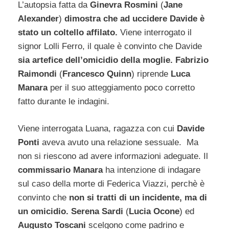
L’autopsia fatta da
Ginevra Rosmini
(
Jane
Alexander
)
dimostra che ad uccidere Davide è
stato un coltello affilato.
Viene interrogato il
signor Lolli Ferro, il quale è convinto che Davide
sia artefice dell’omicidio della moglie. Fabrizio
Raimondi
(
Francesco Quinn
) riprende
Luca
Manara
per il suo atteggiamento poco corretto
fatto durante le indagini.
Viene interrogata Luana, ragazza con cui
Davide
Ponti
aveva avuto una relazione sessuale. Ma
non si riescono ad avere informazioni adeguate. Il
commissario Manara
ha intenzione di indagare
sul caso della morte di Federica Viazzi, perchè è
convinto che
non si tratti di un incidente, ma di
un omicidio. Serena Sardi
(
Lucia Ocone
) ed
Augusto Toscani
scelgono come padrino e