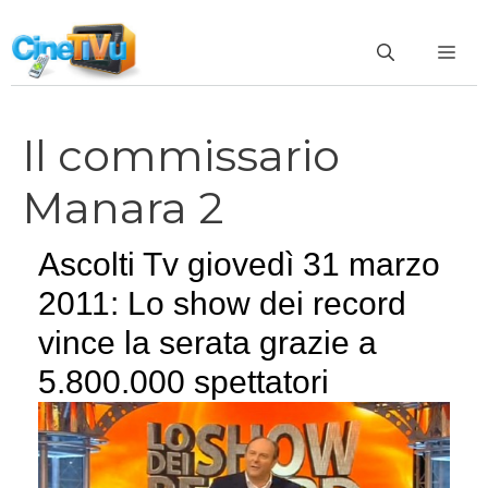
Vai
al
ME
contenuto
Il commissario
Manara 2
Ascolti Tv giovedì 31 marzo
2011: Lo show dei record
vince la serata grazie a
5.800.000 spettatori