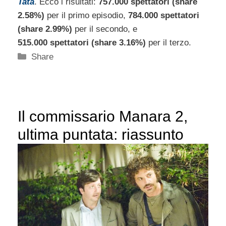
Tata
. Ecco i risultati:
757.000 spettatori (share
2.58%)
per il primo episodio,
784.000 spettatori
(share 2.99%)
per il secondo, e
515.000 spettatori (share 3.16%)
per il terzo.
Categorie
Share
Il commissario Manara 2,
ultima puntata: riassunto