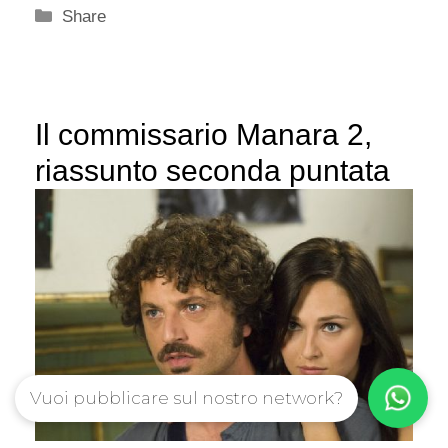
Categorie
Share
Il commissario Manara 2,
riassunto seconda puntata
Vuoi pubblicare sul nostro network?