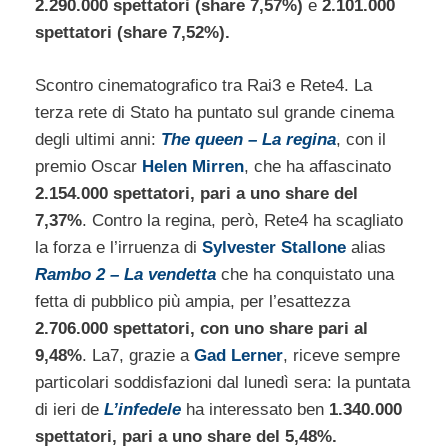
2.290.000 spettatori (share 7,57%)
e
2.101.000
spettatori (share 7,52%).
Scontro cinematografico tra Rai3 e Rete4. La
terza rete di Stato ha puntato sul grande cinema
degli ultimi anni:
The queen – La regina
, con il
premio Oscar
Helen Mirren
, che ha affascinato
2.154.000 spettatori, pari a uno share del
7,37%
. Contro la regina, però, Rete4 ha scagliato
la forza e l’irruenza di
Sylvester Stallone
alias
Rambo 2 – La vendetta
che ha conquistato una
fetta di pubblico più ampia, per l’esattezza
2.706.000 spettatori, con uno share pari al
9,48%
. La7, grazie a
Gad Lerner
, riceve sempre
particolari soddisfazioni dal lunedì sera: la puntata
di ieri de
L’infedele
ha interessato ben
1.340.000
spettatori, pari a uno share del 5,48%.