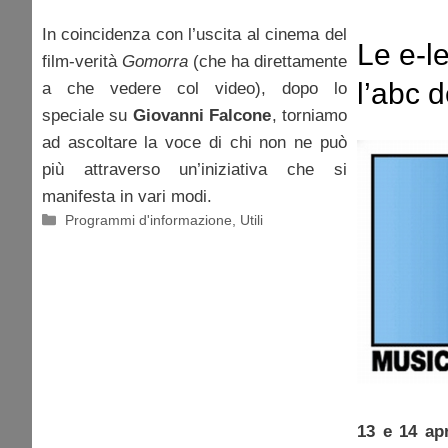
In coincidenza con l’uscita al cinema del
Le e-le
film-verità
Gomorra
(che ha direttamente
l’abc d
a che vedere col video), dopo lo
speciale su
Giovanni Falcone
, torniamo
elettor
ad ascoltare la voce di chi non ne può
più attraverso un’iniziativa che si
manifesta in vari modi.
Categorie
Programmi d'informazione
,
Utili
13 e 14 apr