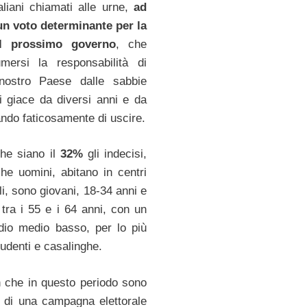
taliani chiamati alle urne,
ad
n voto determinante per la
el prossimo governo
, che
mersi la responsabilità di
 nostro Paese dalle sabbie
ui giace da diversi anni e da
ando faticosamente di uscire.
che siano il
32%
gli indecisi,
he uomini, abitano in centri
i, sono giovani, 18-34 anni e
 tra i 55 e i 64 anni, con un
tudio medio basso, per lo più
tudenti e casalinghe.
in che in questo periodo sono
to di una campagna elettorale