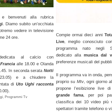
 e benvenuti alla rubrica
gi
. Diamo subito un’occhiata
otremo vedere in televisione
Compie ormai dieci anni
Tot
me 24 ore.
Live
, meglio conosciuto c
programma nato negli St
dedicato alla
musica dal v
dedicata al calcio con
preferenze musicali del pubbli
Francia
alle 18.00 e Olanda
20.45. In seconda serata
Notti
Il programma va in onda, pen
3.05) e a chiudere la
proprio su
Mtv
, ogni giorno a
ntata di
Uto Ughi racconta
propone l’esibizione live d
0.00).
grande fama
, per poi pa
gi
,
Programmi Tv
classifica dei 10 video più v
spettatori tramite telefono o v