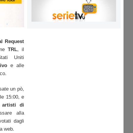
al Request
ome
TRL
, il
ati Uniti
ivo
e alle
co.
sate un pò,
lle 15:00, e
i
artisti di
ssare alla
otati dagli
ia web.