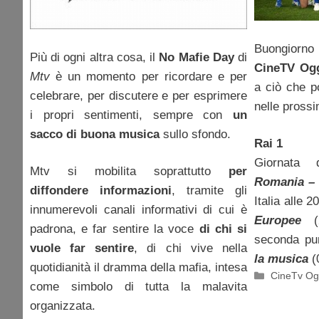
Buongiorno
Più di ogni altra cosa, il
No Mafie Day
di
CineTV Og
Mtv
è un momento per ricordare e per
a ciò che p
celebrare, per discutere e per esprimere
nelle prossi
i propri sentimenti, sempre con
un
sacco di buona musica
sullo sfondo.
Rai 1
Giornata 
Mtv si mobilita soprattutto
per
Romania – 
diffondere informazioni
, tramite gli
Italia alle 
innumerevoli canali informativi di cui è
Europee
(2
padrona, e far sentire la voce
di chi si
seconda pu
vuole far sentire
, di chi vive nella
la musica
(
quotidianità il dramma della mafia, intesa
Categorie
CineTv Og
come simbolo di tutta la malavita
organizzata.