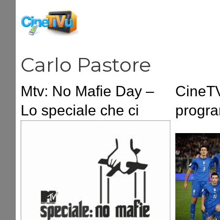
Vai
al
contenuto
Carlo Pastore
Mtv: No Mafie Day –
CineTV
Lo speciale che ci
progra
accompagna tutto il
Giugn
giorno