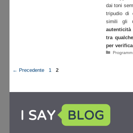
dai toni sem
tripudio di
simili gli
autenticit
tra qualch
per verifica
Categorie
Programmi
Pagina
Pagina
←
Precedente
1
2