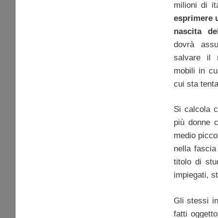
milioni di i
esprimere u
nascita d
dovrà assu
salvare il
mobili in c
cui sta tent
Si calcola 
più donne c
medio piccol
nella fascia
titolo di s
impiegati, s
Gli stessi 
fatti ogget