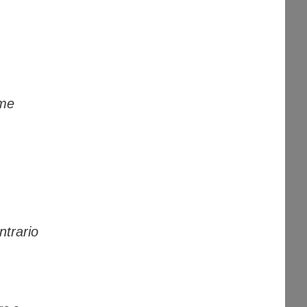
ome
ntrario