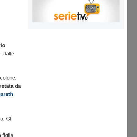
rio
n
, dalle
icolone,
retata da
areth
o. Gli
 figlia