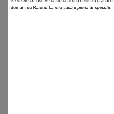
Se volete conoscere la storia di una delle più grandi d
domani su Raiuno
La mia casa è piena di specchi
.