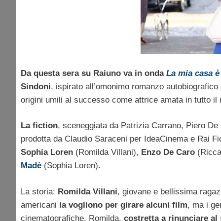
Da questa sera su Raiuno va in onda
La mia casa è
Sindoni
, ispirato all’omonimo romanzo autobiografico
origini umili al successo come attrice amata in tutto i
La fiction
, sceneggiata da Patrizia Carrano, Piero De
prodotta da Claudio Saraceni per IdeaCinema e Rai Fi
Sophia Loren
(Romilda Villani),
Enzo De Caro
(Ricca
Madè
(Sophia Loren).
La storia:
Romilda Villani
, giovane e bellissima raga
americani
la vogliono per girare alcuni film
, ma i ge
cinematografiche. Romilda,
costretta a rinunciare a