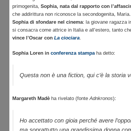
primogenita,
Sophia, nata dal rapporto con l’affasc
che addirittura non riconosce la secondogenita, Maria
Sophia di sfondare nel cinema
: la giovane ragazza i
si consacra come attrice in Italia e all’estero, tanto c
vince l’Oscar con
La ciociara
.
Sophia Loren in
conferenza stampa
ha detto:
Questa non è una fiction, qui c’è la storia 
Margareth Madè
ha rivelato (fonte
Adnkronos
):
Ho accettato con gioia perché avere l’oppor
ma soprattutto una grandissima donna c