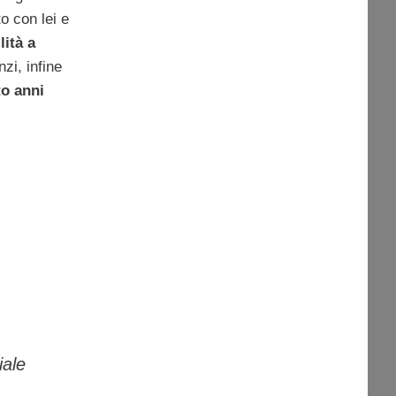
o con lei e
lità a
zi, infine
to anni
iale