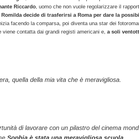
inante Riccardo
, uomo che non vuole regolarizzare il rapport
.
Romilda decide di trasferirsi a Roma per dare la possibi
nizia facendo la comparsa, poi diventa una star dei fotoroman
he viene contatta dai grandi registi americani e,
a soli ventot
vera, quella della mia vita che è meravigliosa.
tunità di lavorare con un pilastro del cinema mond
ome
Sophia è stata una meravigliosa scuola
.