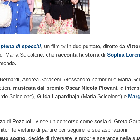
 piena di specchi
, un film tv in due puntate, diretto da
Vitto
 di Maria Scicolone, che
racconta la storia di
Sophia Lore
l mondo.
 Bernardi, Andrea Saraceni, Alessandro Zambrini e Maria Sc
ction,
musicata dal premio Oscar Nicola Piovani
,
è interp
rdo Scicolone),
Gilda Lapardhaja
(Maria Scicolone) e
Marg
zza di Pozzuoli, vince un concorso come sosia di Greta Garb
nitori le vietano di partire per seguire le sue aspirazioni
l suo sogno
, decide di riversare le proprie speranze nella sua