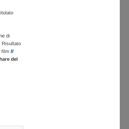
itolato
ne di
. Risultato
l film
Il
hare del