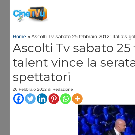
Vai
al
contenuto
Home
»
Ascolti Tv sabato 25 febbraio 2012: Italia’s go
Ascolti Tv sabato 25 f
talent vince la serat
spettatori
26 Febbraio 2012
di
Redazione