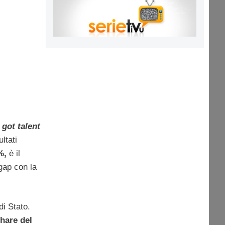
s got talent
ltati
%,
è il
 gap con la
di Stato.
share del