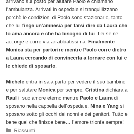
arrivano sul posto per aiutare Paolo e chiamano
l’ambulanza. Arrivati in ospedale si tranquillizzano
perchè le condizioni di Paolo sono stazionarie, tanto
che lui
finge un’amnesia per farsi dire da Laura che
lo ama ancora e che ha bisogno di lui.
Lei se ne
accorge e corre via arrabbiatissima.
Finalmente
Monica sta per partorire mentre Paolo corre dietro
a Laura cercando di convincerla a tornare con lui e
le chiede di sposarlo
.
Michele
entra in sala parto per vedere il suo bambino
e per salutare
Monica
per sempre.
Cristina
dichiara a
Raul
il suo amore eterno mentre
Paolo e Laura
di
sposano nella cappella dell’ospedale.
Nina e Yang
si
sposano sotto gli occhi dei nonni e dei genitori. Tutto e
bene quel che finisce bene… l’amore trionfa sempre!
Categorie
Riassunti