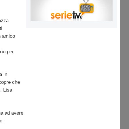
gazza
i
n amico
rio per
sa
in
scopre che
. Lisa
ua ad avere
ne.