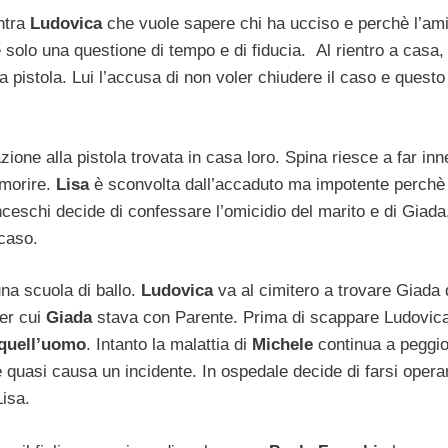
ntra
Ludovica
che vuole sapere chi ha ucciso e perchè l’am
è solo una questione di tempo e di fiducia. Al rientro a casa
a pistola. Lui l’accusa di non voler chiudere il caso e questo
zione alla pistola trovata in casa loro. Spina riesce a far inne
 morire.
Lisa
è sconvolta dall’accaduto ma impotente perchè
eschi decide di confessare l’omicidio del marito e di Giada.
 caso.
na scuola di ballo.
Ludovica
va al cimitero a trovare Giada
per cui
Giada
stava con Parente. Prima di scappare Ludovi
 quell’uomo
. Intanto la malattia di
Michele
continua a peggio
 quasi causa un incidente. In ospedale decide di farsi opera
Lisa.