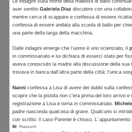
Le indagini sulla morte della maestra di ballo continuan
aver sentito
Gabriela Diaz
discutere con una collabor
mentre cerca di scappare e confessa di essere ricattat
confessa di essere andata alla scuola di ballo per chi
una parte della targa della macchina.
Dalle indagini emerge che l’uomo è uno scienziato, il
p
in commissariato e lui dichiara di esserci stato per fissa
aveva conosciuto la madre alla discussione della sua tes
trovava in banca dall’altra parte della città; l’unica s
Nanni
confessa a Lisa di avere dei dubbi sulla confes
scopre che la pistola non c’era prima del loro arrivo e 
registrazione a Lisa e torna in commissariato.
Michel
padre nasconda qualcosa di grave. Qualcuno si introdu
con scritto: il caso Parente è chiuso. L’ appuntament
Categorie
Riassunti