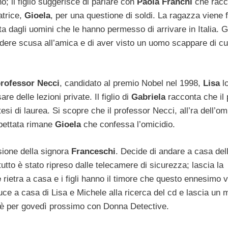
o; il figlio suggerisce di parlare con
Paola Franchi
che racc
atrice,
Gioela
, per una questione di soldi. La ragazza viene
a dagli uomini che le hanno permesso di arrivare in Italia. G
edere scusa all’amica e di aver visto un uomo scappare di cu
rofessor Necci
, candidato al premio Nobel nel 1998,
Lisa
l
re delle lezioni private. Il figlio di
Gabriela
racconta che il
i di laurea. Si scopre che il professor Necci, all’ra dell’omi
ospettata rimane
Gioela
che confessa l’omicidio.
sione della signora
Franceschi
. Decide di andare a casa del
tutto è stato ripreso dalle telecamere di sicurezza; lascia la
e
rietra a casa e i figli hanno il timore che questo ennesimo v
ce a casa di Lisa e Michele alla ricerca del cd e lascia un
o è per govedì prossimo con Donna Detective.