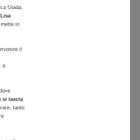
ica Giada.
,
Lisa
 mette in
rvosire il
 Il
 dove
ca
si lascia
rare, tanto
re