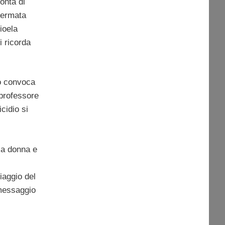
onta di
 fermata
ioela
i ricorda
o convoca
 professore
cidio si
la donna e
iaggio del
 messaggio