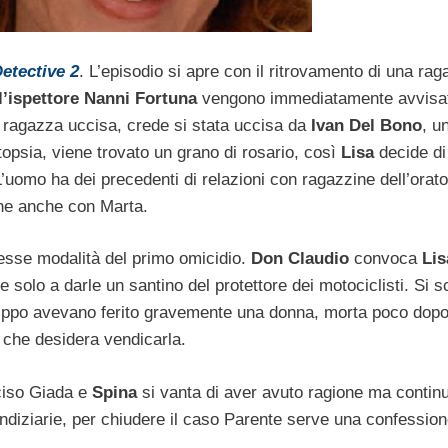
etective 2
. L’episodio si apre con il ritrovamento di una ra
 l’ispettore Nanni Fortuna
vengono immediatamente avvisat
a ragazza uccisa, crede si stata uccisa da
Ivan Del Bono
, u
utopsia, viene trovato un grano di rosario, così
Lisa
decide di
 L’uomo ha dei precedenti di relazioni con ragazzine dell’orato
one anche con Marta.
tesse modalità del primo omicidio.
Don Claudio
convoca
Li
e solo a darle un santino del protettore dei motociclisti. Si 
scippo avevano ferito gravemente una donna, morta poco dopo
a che desidera vendicarla.
cciso Giada e
Spina
si vanta di aver avuto ragione ma contin
 indiziarie, per chiudere il caso Parente serve una confessio