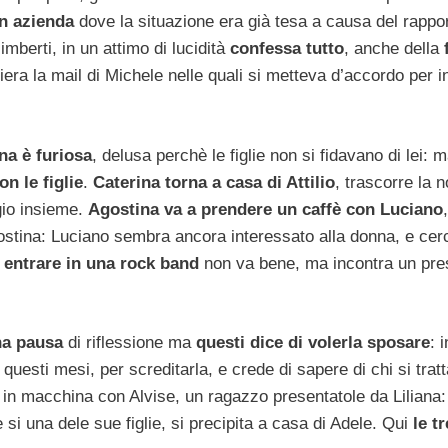
in azienda
dove la situazione era già tesa a causa del rappor
limberti, in un attimo di lucidità
confessa tutto
, anche della
ra la mail di Michele nelle quali si metteva d’accordo per in
na è furiosa
, delusa perchè le figlie non si fidavano di lei:
n le figlie
.
Caterina torna a casa di Attilio
, trascorre la n
gio insieme.
Agostina va a prendere un caffè con Luciano
,
ostina: Luciano sembra ancora interessato alla donna, e cer
r entrare in una rock band
non va bene, ma incontra un pre
na pausa
di riflessione ma
questi dice di volerla sposare
: 
 questi mesi, per screditarla, e crede di sapere di chi si tratt
 in macchina con Alvise, un ragazzo presentatole da Liliana
si una dele sue figlie, si precipita a casa di Adele. Qui
le tr