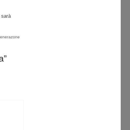
 sarà
 Generazone
a”