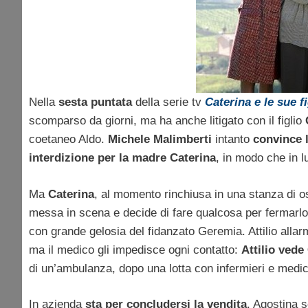
Nella
sesta puntata
della serie tv
Caterina e le sue fi
scomparso da giorni, ma ha anche litigato con il figlio
coetaneo Aldo.
Michele Malimberti
intanto
convince l
interdizione per la madre Caterina
, in modo che in l
Ma
Caterina
, al momento rinchiusa in una stanza di 
messa in scena e decide di fare qualcosa per fermarl
con grande gelosia del fidanzato Geremia. Attilio allar
ma il medico gli impedisce ogni contatto:
Attilio vede
di un’ambulanza, dopo una lotta con infermieri e medic
In azienda
sta per concludersi la vendita
, Agostina s