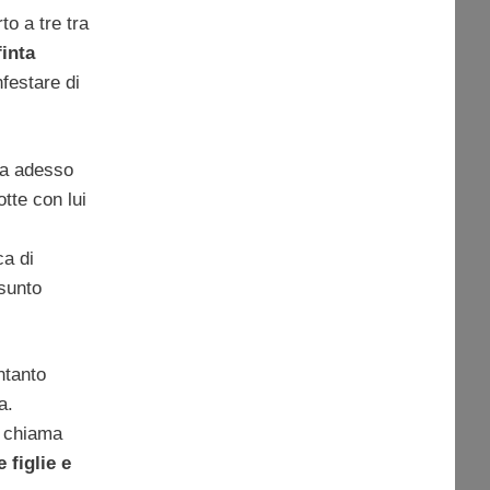
to a tre tra
finta
festare di
 ma adesso
otte con lui
ca di
sunto
intanto
a.
: chiama
e figlie e