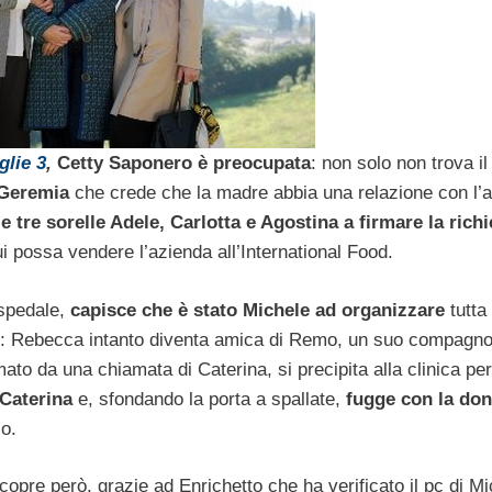
glie 3
,
Cetty Saponero è preocupata
: non solo non trova il
Geremia
che crede che la madre abbia una relazione con l’
e tre sorelle Adele, Carlotta e Agostina a firmare la richi
ui possa vendere l’azienda all’International Food.
ospedale,
capisce che è stato Michele ad organizzare
tutta
o: Rebecca intanto diventa amica di Remo, un suo compagno
mato da una chiamata di Caterina, si precipita alla clinica pe
 Caterina
e, sfondando la porta a spallate,
fugge con la do
o.
copre però, grazie ad Enrichetto che ha verificato il pc di M