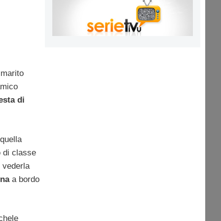
 marito
amico
esta di
 quella
 di classe
r vederla
nna
a bordo
ichele