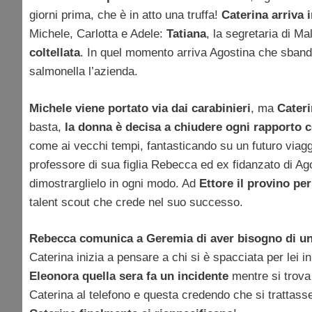
giorni prima, che è in atto una truffa!
Caterina arriva 
Michele, Carlotta e Adele:
Tatiana
, la segretaria di Ma
coltellata
. In quel momento arriva Agostina che sbandie
salmonella l’azienda.
Michele viene portato via dai carabinieri
, ma
Cateri
basta,
la donna è decisa a chiudere ogni rapporto co
come ai vecchi tempi, fantasticando su un futuro viag
professore di sua figlia Rebecca ed ex fidanzato di Ag
dimostrarglielo in ogni modo. Ad
Ettore il provino pe
talent scout che crede nel suo successo.
Rebecca comunica a Geremia di aver bisogno di u
Caterina inizia a pensare a chi si è spacciata per lei in
Eleonora quella sera fa un incidente
mentre si trova
Caterina al telefono e questa credendo che si trattasse 