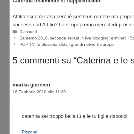
Caterina finalmente si riappacificano
!
Attilio esce di casa perchè sente un rumore ma proprio
successo ad Attilio? Lo scopripremo mercoledì prossi
Categorie
Riassunti
Sanremo 2010, seconda serata in live blogging: eliminati i S
POP TV, la Slovenia sfida i grandi network europei
5 commenti su “Caterina e le su
marika giarnieri
18 Febbraio 2010 alle 11:30
caterina sei troppo bella tu e le tu figlie rispondi
Rispondi