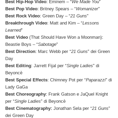
Best Hip-Hop Video
: Eminem – “
We Made You
”
Best Pop Video
: Britney Spears – “
Womanizer
”
Best Rock Video
: Green Day – “
21 Guns
”
Breakthrough Video
: Matt and Kim – “
Lessons
Learned
”
Best Video
(That Should Have Won a Moonman):
Beastie Boys – “
Sabotage
”
Best Direction
: Marc Webb per “
21 Guns
” dei Green
Day
Best Editing
: Jarrett Fijal per “
Single Ladies
” di
Beyoncè
Best Special Effects
: Chimney Pot per “
Paparazzi
” di
Lady GaGa
Best Choreography
: Frank Gatson e JaQuel Knight
per “
Single Ladies
” di Beyoncè
Best Cinematography:
Jonathan Sela per “
21 Guns
”
dei Green Day