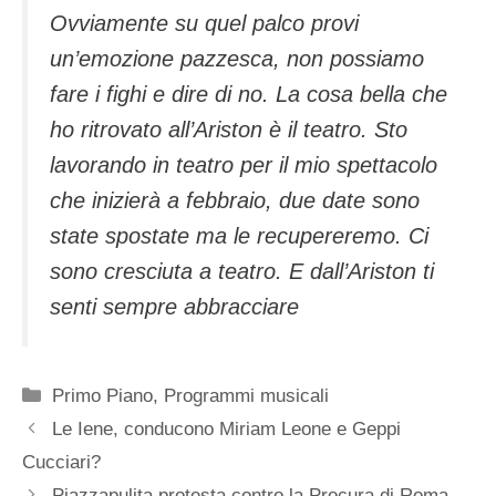
Ovviamente su quel palco provi
un’emozione pazzesca, non possiamo
fare i fighi e dire di no. La cosa bella che
ho ritrovato all’Ariston è il teatro. Sto
lavorando in teatro per il mio spettacolo
che inizierà a febbraio, due date sono
state spostate ma le recupereremo. Ci
sono cresciuta a teatro. E dall’Ariston ti
senti sempre abbracciare
Categorie
Primo Piano
,
Programmi musicali
Le Iene, conducono Miriam Leone e Geppi
Cucciari?
Piazzapulita protesta contro la Procura di Roma