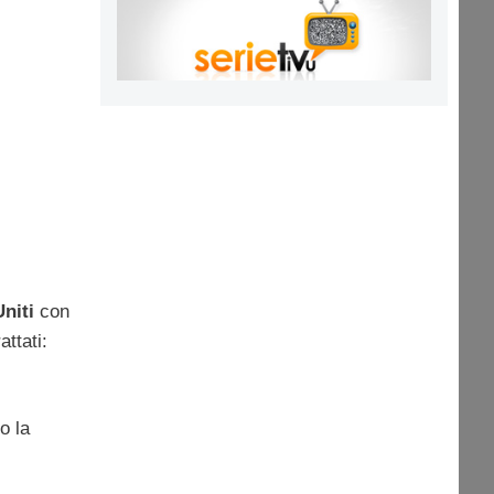
Uniti
con
attati:
o la