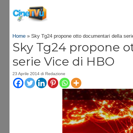
Vai
al
contenuto
Home
»
Sky Tg24 propone otto documentari della ser
Sky Tg24 propone ot
serie Vice di HBO
23 Aprile 2014
di
Redazione