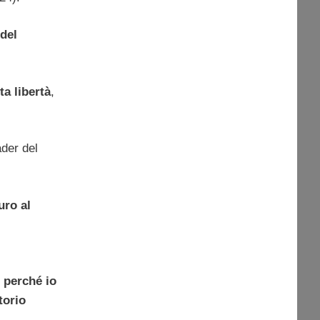
 del
a libertà
,
ader del
uro al
, perché io
torio