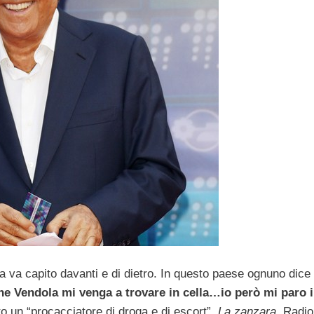
a va capito davanti e di dietro. In questo paese ognuno dice
e Vendola mi venga a trovare in cella…io però mi paro i
o un “procacciatore di droga e di escort”,
La zanzara
, Radio