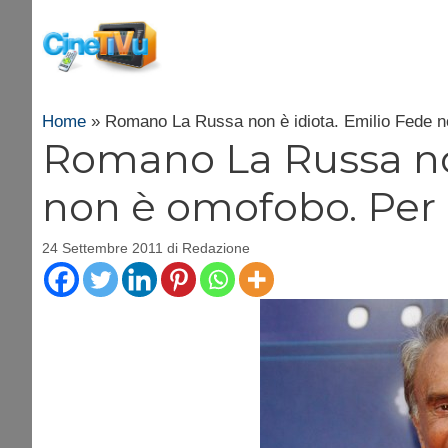
Vai
al
contenuto
Home
»
Romano La Russa non è idiota. Emilio Fede no
Romano La Russa non
non è omofobo. Per i
24 Settembre 2011
di
Redazione