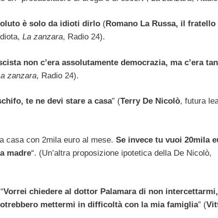
oluto è solo da idioti dirlo
(
Romano La Russa, il fratello
idiota,
La zanzara
, Radio 24).
scista non c’era assolutamente democrazia, ma c’era tant
La zanzara
, Radio 24).
schifo, te ne devi stare a casa
” (
Terry De Nicolò
, futura le
 casa con 2mila euro al mese.
Se invece tu vuoi 20mila e
ua madre
“. (Un’altra proposizione ipotetica della De Nicolò,
“
Vorrei chiedere al dottor Palamara di non intercettarmi
 potrebbero mettermi in difficoltà con la mia famiglia
” (
Vit