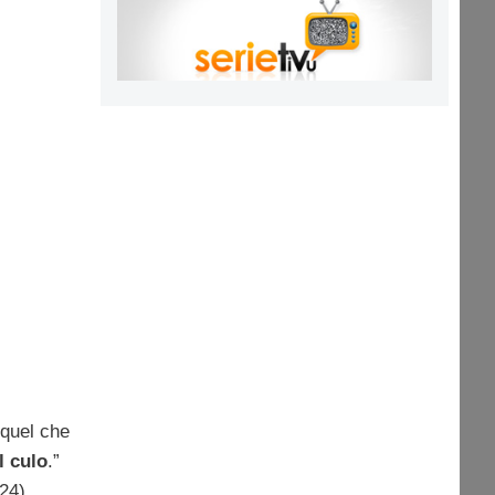
 quel che
l culo
.”
24).