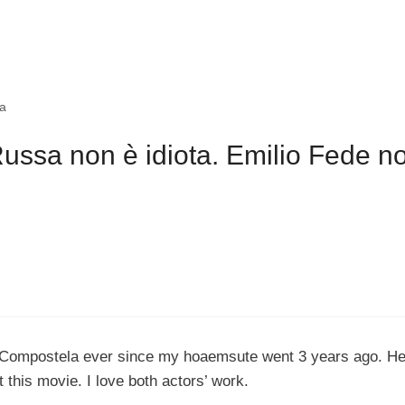
ia
ssa non è idiota. Emilio Fede n
e Compostela ever since my hoaemsute went 3 years ago. H
 this movie. I love both actors’ work.