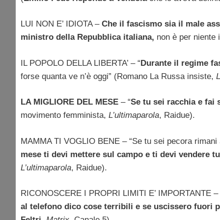
LUI NON E’ IDIOTA –
Che il fascismo sia il male ass
ministro della Repubblica italiana,
non è per niente 
IL POPOLO DELLA LIBERTA’ – “
Durante il regime fa
forse quanta ve n’è oggi” (Romano La Russa insiste,
LA MIGLIORE DEL MESE
– “
Se tu sei racchia e fai 
movimento femminista,
L’ultimaparola
, Raidue).
MAMMA TI VOGLIO BENE – “Se tu sei pecora rimani a
mese ti devi mettere sul campo e ti devi vendere t
L’ultimaparola
, Raidue).
RICONOSCERE I PROPRI LIMITI E’ IMPORTANTE – 
al telefono dico cose terribili e se uscissero fuori
Feltri
,
Matrix
, Canale 5)