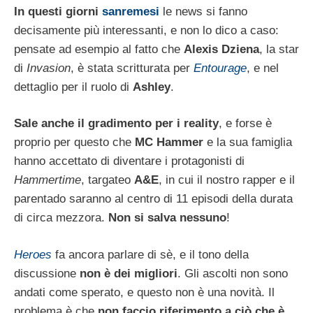
In questi giorni
sanremesi
le news si fanno
decisamente più interessanti, e non lo dico a caso:
pensate ad esempio al fatto che
Alexis Dziena
, la star
di
Invasion
, è stata scritturata per
Entourage
, e nel
dettaglio per il ruolo di
Ashley
.
Sale anche il gradimento per i reality
, e forse è
proprio per questo che
MC Hammer
e la sua famiglia
hanno accettato di diventare i protagonisti di
Hammertime
, targateo
A&E
, in cui il nostro rapper e il
parentado saranno al centro di 11 episodi della durata
di circa mezzora.
Non si salva nessuno
!
Heroes
fa ancora parlare di sè, e il tono della
discussione
non è dei migliori
. Gli ascolti non sono
andati come sperato, e questo non è una novità. Il
problema è che
non faccio riferimento a ciò che è