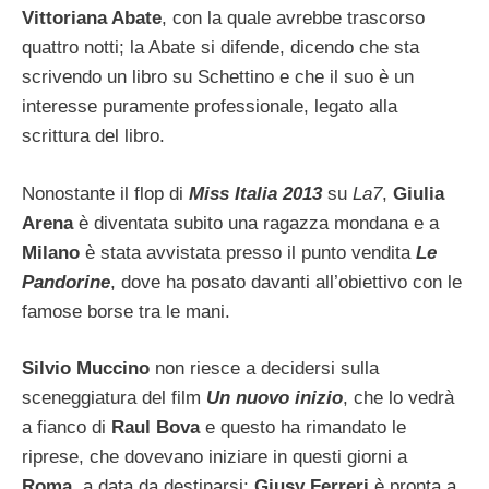
Vittoriana Abate
, con la quale avrebbe trascorso
quattro notti; la Abate si difende, dicendo che sta
scrivendo un libro su Schettino e che il suo è un
interesse puramente professionale, legato alla
scrittura del libro.
Nonostante il flop di
Miss Italia 2013
su
La7
,
Giulia
Arena
è diventata subito una ragazza mondana e a
Milano
è stata avvistata presso il punto vendita
Le
Pandorine
, dove ha posato davanti all’obiettivo con le
famose borse tra le mani.
Silvio Muccino
non riesce a decidersi sulla
sceneggiatura del film
Un nuovo inizio
, che lo vedrà
a fianco di
Raul Bova
e questo ha rimandato le
riprese, che dovevano iniziare in questi giorni a
Roma
, a data da destinarsi;
Giusy Ferreri
è pronta a