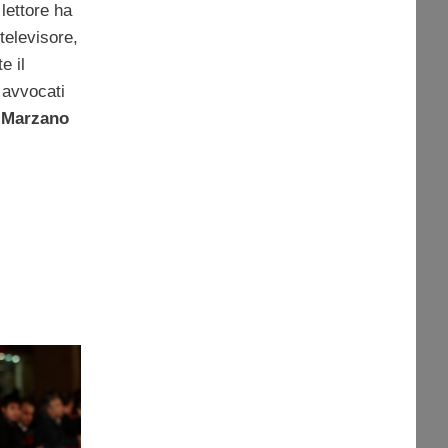
lettore ha
televisore,
e il
i avvocati
 Marzano
mondo