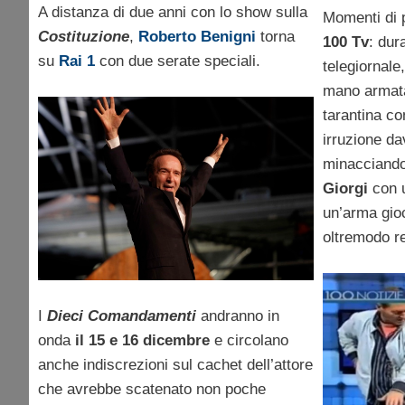
smentiscono il cachet
A distanza di due anni con lo show sulla
irrompe
Momenti di p
Costituzione
,
Roberto Benigni
torna
100 Tv
: dur
da 4 milioni di euro di
tv
su
Rai 1
con due serate speciali.
telegiornale
Roberto Benigni
mano armata 
tarantina c
irruzione da
minacciando
Giorgi
con u
un’arma gioc
oltremodo re
I
Dieci Comandamenti
andranno in
onda
il 15 e 16 dicembre
e circolano
anche indiscrezioni sul cachet dell’attore
che avrebbe scatenato non poche