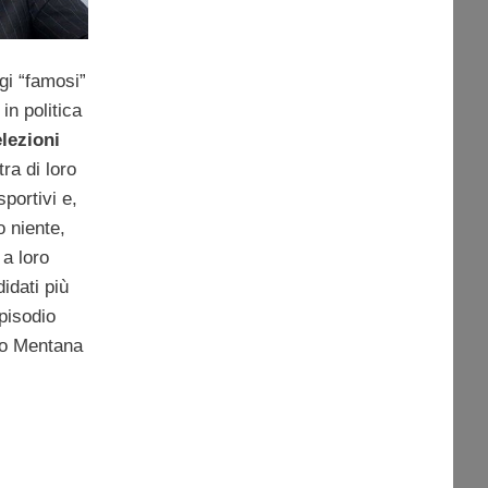
gi “famosi”
in politica
elezioni
ra di loro
sportivi e,
 niente,
a loro
didati più
episodio
ico Mentana