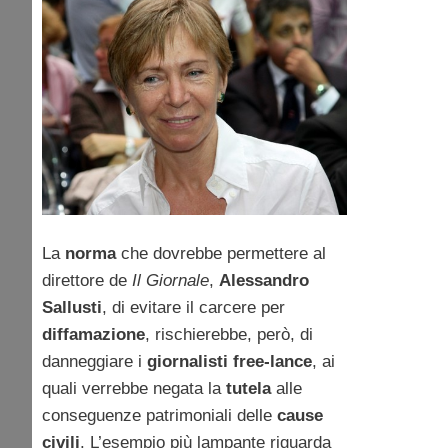
free-lance, Milena
Gabanelli: “Il nazismo
cominciò così”
La
norma
che dovrebbe permettere al
direttore de
Il Giornale
,
Alessandro
Sallusti
, di evitare il carcere per
diffamazione
, rischierebbe, però, di
danneggiare i
giornalisti free-lance
, ai
quali verrebbe negata la
tutela
alle
conseguenze patrimoniali delle
cause
civili
. L’esempio più lampante riguarda