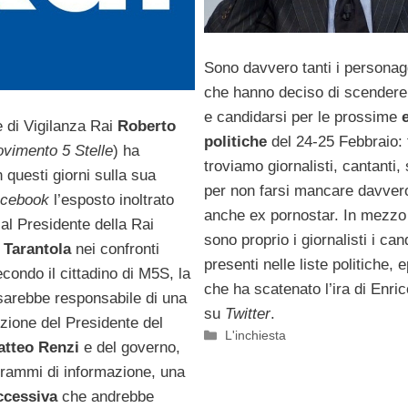
Sono davvero tanti i personag
che hanno deciso di scendere 
e candidarsi per le prossime
e di Vigilanza Rai
Roberto
politiche
del 24-25 Febbraio: t
vimento 5 Stelle
) ha
troviamo giornalisti, cantanti, 
n questi giorni sulla sua
per non farsi mancare davvero
cebook
l’esposto inoltrato
anche ex pornostar. In mezzo 
al Presidente della Rai
sono proprio i giornalisti i can
 Tarantola
nei confronti
presenti nelle liste politiche, 
econdo il cittadino di M5S, la
che ha scatenato l’ira di Enr
 sarebbe responsabile di una
su
Twitter
.
zione del Presidente del
Categorie
L'inchiesta
atteo Renzi
e del governo,
grammi di informazione, una
ccessiva
che andrebbe