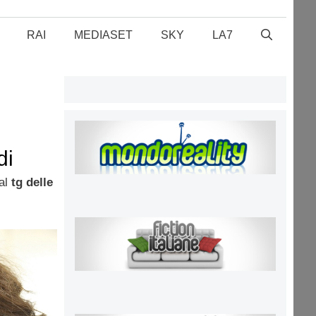
RAI
MEDIASET
SKY
LA7
di
ente
al
tg delle