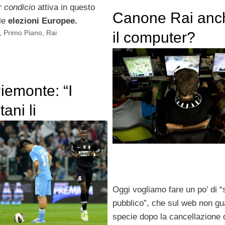
r condicio
attiva in questo
Canone Rai anc
 le
elezioni Europee.
,
Primo Piano
,
Rai
il computer?
iemonte: “I
ani li
uete dalla
: polemiche
)
Oggi vogliamo fare un po’ di “
pubblico”, che sul web non gu
specie dopo la cancellazione 