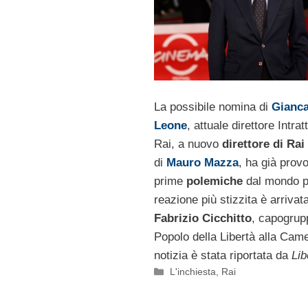
La possibile nomina di
Gianca
Leone
, attuale direttore Intra
Rai, a nuovo
direttore di Rai
di
Mauro Mazza
, ha già prov
prime
polemiche
dal mondo po
reazione più stizzita è arrivat
Fabrizio Cicchitto
, capogrup
Popolo della Libertà alla Cam
notizia è stata riportata da
Lib
Categorie
L'inchiesta
,
Rai