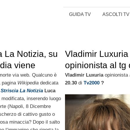
GUIDA TV
ASCOLTI TV
a La Notizia, su
Vladimir Luxuria
dia viene
opinionista al tg 
ta la data di
Tv2000? L’emitt
morte via web. Qualcuno è
Vladimir Luxuria
opinionista 
a pagina
Wikipedia
dedicata
20.30
di
Tv2000
?
di Luca Abete
revoca l’invito
i
Striscia La Notizia
Luca
 modificata, inserendo luogo
orte (Napoli, 8 Dicembre
cherzo di cattivo gusto o
osa minaccia? Dopo il salto
o l’immagine che riporta la