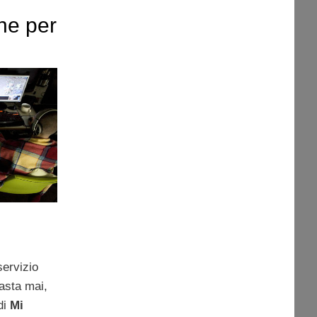
he per
servizio
asta mai,
di
Mi