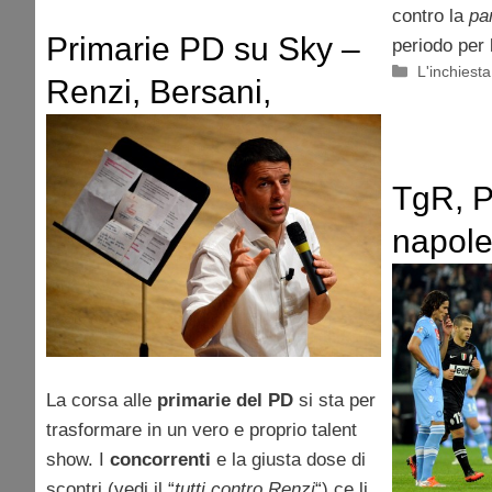
contro la
pa
Primarie PD su Sky –
periodo per
Categorie
L'inchiesta
Renzi, Bersani,
Vendola, Puppato e
Tabacci: chi di loro ha
TgR, P
l’X Factor?
napolet
disting
puzza”
(video
La corsa alle
primarie del PD
si sta per
trasformare in un vero e proprio talent
show. I
concorrenti
e la giusta dose di
scontri (vedi il “
tutti contro Renzi
“) ce li