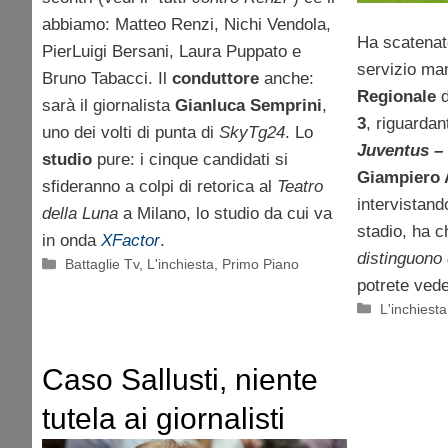
abbiamo: Matteo Renzi, Nichi Vendola,
Ha scatena
PierLuigi Bersani, Laura Puppato e
servizio ma
Bruno Tabacci. Il
conduttore
anche:
Regionale
d
sarà il giornalista
Gianluca Semprini
,
3
, riguardan
uno dei volti di punta di
SkyTg24
. Lo
Juventus – 
studio
pure: i cinque candidati si
Giampiero
sfideranno a colpi di retorica al
Teatro
intervistando
della Luna
a Milano, lo studio da cui va
stadio, ha c
in onda
XFactor
.
distinguono 
Categorie
Battaglie Tv
,
L'inchiesta
,
Primo Piano
potrete vede
Categorie
L'inchiesta
Caso Sallusti, niente
tutela ai giornalisti