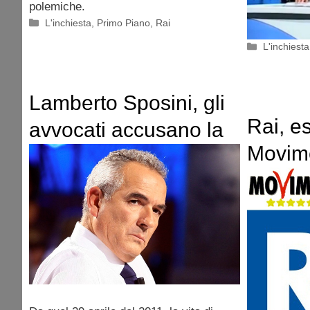
polemiche.
Categorie
L'inchiesta
,
Primo Piano
,
Rai
Categorie
L'inchiesta
Lamberto Sposini, gli
Rai, e
avvocati accusano la
Movime
Rai e i medici:
all’Ag
soccorsi in netto
Renzi
ritardo