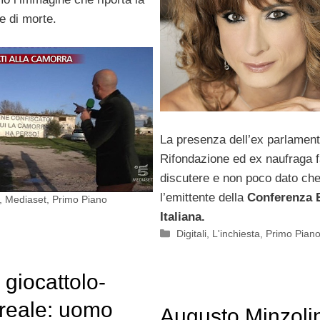
e di morte.
La presenza dell’ex parlament
Rifondazione ed ex naufraga 
discutere e non poco dato ch
l’emittente della
Conferenza 
,
Mediaset
,
Primo Piano
Italiana.
Categorie
Digitali
,
L'inchiesta
,
Primo Pian
 giocattolo-
reale: uomo
Augusto Minzolin