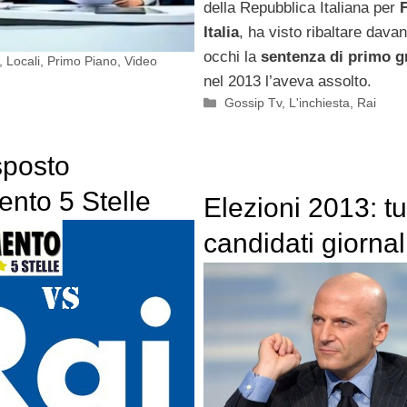
della Repubblica Italiana per
Italia
, ha visto ribaltare davan
occhi la
sentenza di primo 
,
Locali
,
Primo Piano
,
Video
nel 2013 l’aveva assolto.
Categorie
Gossip Tv
,
L'inchiesta
,
Rai
sposto
nto 5 Stelle
Elezioni 2013: tut
com sul Governo
candidati giornali
Mentana sbotta:
“Sempre meglio
lavorare..”