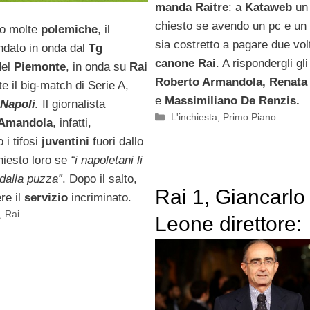
manda Raitre
: a
Kataweb
un 
chiesto se avendo un pc e un 
to molte
polemiche
, il
sia costretto a pagare due volt
ndato in onda dal
Tg
canone Rai
. A rispondergli gl
el
Piemonte
, in onda su
Rai
Roberto Armandola, Renata
te il big-match di Serie A,
e
Massimiliano De Renzis.
Napoli.
Il giornalista
Categorie
L'inchiesta
,
Primo Piano
 Amandola
, infatti,
 i tifosi
juventini
fuori dallo
hiesto loro se
“i napoletani li
dalla puzza”
. Dopo il salto,
Rai 1, Giancarlo
re il
servizio
incriminato.
,
Rai
Leone direttore:
polemiche dal 
politico