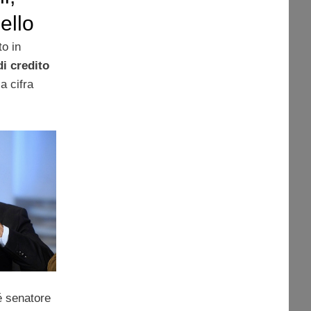
ello
ito Rai
o in
di credito
a cifra
 senatore