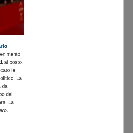
rlo
ttenimento
 1
al posto
ocato le
litico. La
a da
po del
era. La
ero
.