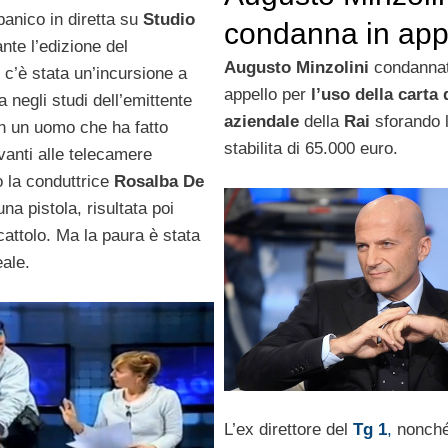
 al tg in diretta
anico in diretta su
Studio
condanna in app
ante l’edizione del
per carte di cred
Augusto Minzolini
condannat
, c’è stata un’incursione a
appello per
l’uso della carta 
negli studi dell’emittente
aziendale
della
Rai
sforando l
on un uomo che ha fatto
stabilita di 65.000 euro.
vanti alle telecamere
 la conduttrice
Rosalba De
na pistola, risultata poi
attolo. Ma la paura è stata
ale.
L’ex direttore del
Tg 1
,
nonché