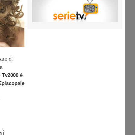
are di
fa
e
Tv2000
è
Episcopale
o
i,