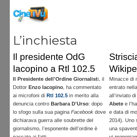
Vai
al
contenuto
L’inchiesta
Il presidente OdG
Strisci
Iacopino a Rtl 102.5
Wikipe
contro Barbara D’Urso
riporta
Il Presidente dell’Ordine Giornalist
i, il
Minacce di 
Dottor
Enzo Iacopino
, ha commentato
entrato nell
morte 
ai microfoni di
Rtl 102.5
in merito alla
all’inviato d
denuncia contro
Barbara D’Urso
: dopo
Abete
e l’ha
lo sfogo sulla sua pagina
Facebook
dove
e data di m
dichiarava guerra alle soubrette del
2014). Uno s
giornalismo, l’esponente dell’ordine è
una spavent
passato ai fatti.
vi proponiam