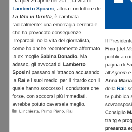
Da quel 29 aprile del 2011, la vita di
Lamberto Sposini
,
allora conduttore de
La Vita in Diretta
, è cambiata
radicalmente: una emorragia cerebrale
che ha provocato conseguenze
irreparabili nella vita del giornalista,
Il President
come ha anche recentemente affermato
Fico
(del
Mo
la ex moglie
Sabina Donadio
. Ma
pubblicato i
adesso, gli avvocati di
Lamberto
pagina di
Fa
Sposini
passano all’attacco accusando
all’
Agcom
e 
la
Rai
e i suoi medici per il ritardo con il
Anna Maria
quale hanno soccorso il conduttore che
della
Rai
: s
forse, con soccorsi più immediati,
tv pubblica
avrebbe potuto cavarsela meglio.
sovraesposi
Categorie
L'inchiesta
,
Primo Piano
,
Rai
Consiglio
M
tra tg e pro
presenza e