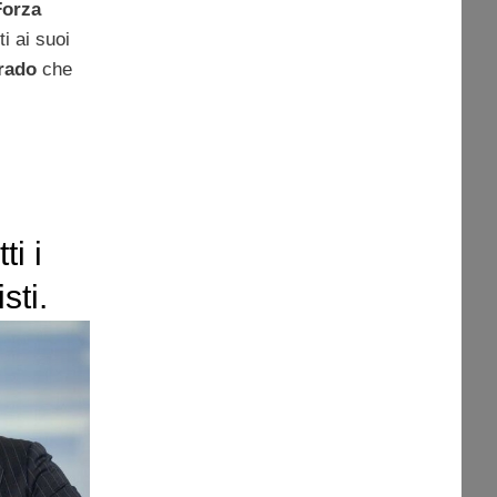
Forza
ti ai suoi
grado
che
ti i
sti.
 che