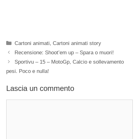
Categorie
Cartoni animati
,
Cartoni animati story
Recensione: Shoot’em up – Spara o muori!
Sportivu – 15 – MotoGp, Calcio e sollevamento
pesi. Poco e nulla!
Lascia un commento
Commento