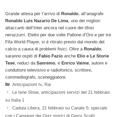
Grande attesa per l’arrivo di
Ronaldo
, all’anagrafe
Ronaldo Luis Nazario De Lima
, uno dei migliori
attaccanti dell’Inter ancora nel cuore dei tifosi
nerazzurri. Eletto per due volte Pallone d’Oro e per tre
Fifa World Player, si è ritirato presto dal mondo del
calcio a causa di problemi fisici. Oltre a
Ronaldo
,
saranno ospiti di
Fabio Fazio
anche
Elio e Le Storie
Tese
, reduci da
Sanremo
, e
Enrico Vaime
, autore e
conduttore televisivo e radiofonico, scrittore,
commediografo, sceneggiatore.
Categorie
Anticipazioni tv
,
Rai
Le Iene Show, anticipazioni servizi del 21 febbraio
su Italia 1
Caduta Libera, 21 febbraio su Canale 5: speciale
con i Campioni dei Quiz storici di Gerry Scotti